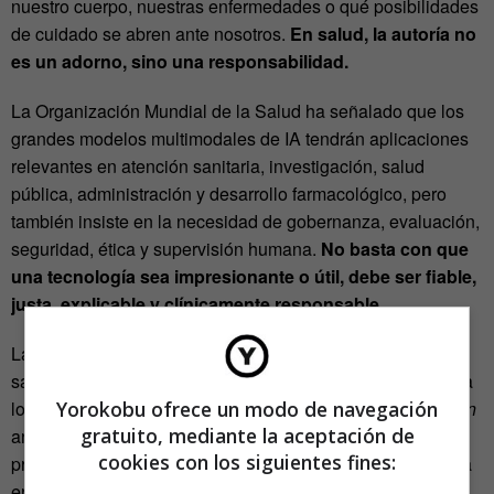
nuestro cuerpo, nuestras enfermedades o qué posibilidades
de cuidado se abren ante nosotros.
En salud, la autoría no
es un adorno, sino una responsabilidad.
La Organización Mundial de la Salud ha señalado que los
grandes modelos multimodales de IA tendrán aplicaciones
relevantes en atención sanitaria, investigación, salud
pública, administración y desarrollo farmacológico, pero
también insiste en la necesidad de gobernanza, evaluación,
seguridad, ética y supervisión humana.
No basta con que
una tecnología sea impresionante o útil, debe ser fiable,
justa, explicable y clínicamente responsable.
La advertencia no es menor, porque
el ecosistema digital
sanitario
ya ha premiado demasiadas veces lo fácil frente a
Yorokobu ofrece un modo de navegación
lo verdadero. Un estudio publicado en
JAMA Network Open
gratuito, mediante la aceptación de
analizó 309 afirmaciones médicas en vídeos creados por
cookies con los siguientes fines:
profesionales sanitarios y encontró que el 62% se apoyaba
en muy poca evidencia o en ninguna, mientras que menos