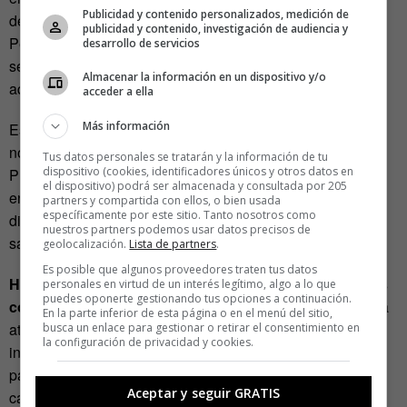
Publicidad y contenido personalizados, medición de
del 20% estaba respaldado por evidencia de alta calidad.
publicidad y contenido, investigación de audiencia y
Peor aún: los vídeos con evidencia muy baja o inexistente
desarrollo de servicios
se asociaban a un 35% más de visualizaciones que
Almacenar la información en un dispositivo y/o
aquellos sustentados en evidencia muy alta.
acceder a ella
Más información
Ese dato confirma que
la arquitectura de la atención digital
no está diseñada necesariamente para premiar el rigor
.
Tus datos personales se tratarán y la información de tu
dispositivo (cookies, identificadores únicos y otros datos en
Premia lo que retiene, emociona, simplifica… Lo que se
el dispositivo) podrá ser almacenada y consultada por 205
entiende rápido y comparte sin fricción.
En salud, esa
partners y compartida con ellos, o bien usada
específicamente por este sitio. Tanto nosotros como
diferencia puede marcar la distancia entre alfabetización
nuestros partners podemos usar datos precisos de
sanitaria y desinformación bien presentada
.
geolocalización.
Lista de partners
.
Es posible que algunos proveedores traten tus datos
Hemos aprendido a valorar la claridad, pero la estamos
personales en virtud de un interés legítimo, algo a lo que
puedes oponerte gestionando tus opciones a continuación.
confundiendo con la simplificación
. Intentamos cuidar la
En la parte inferior de esta página o en el menú del sitio,
atención del espectador, pero lo tratamos como si fuese
busca un enlace para gestionar o retirar el consentimiento en
la configuración de privacidad y cookies.
incapaz de entender una idea. Escribimos para las
pantallas, pero hemos olvidado que no todo lo importante
Aceptar y seguir GRATIS
cabe en un formato optimizado para el desplazamiento del