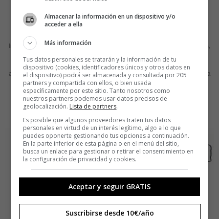
TEDxPlazaCibeles: Aprender inglés
Almacenar la información en un dispositivo y/o
acceder a ella
en 40 sonidos
Más información
Inglés medio, medio-alto. Hablado y escrito. Para muchos de los españoles,
esta frase empieza a ser un epitafio en su curriculum vitae. Son cientos de
Tus datos personales se tratarán y la información de tu
horas frente a libros y manuales de bolsillo con un coste que no nos
dispositivo (cookies, identificadores únicos y otros datos en
atrevemos a decir, pero ni por esas. Y Coral George vino a dar la puntilla y a
el dispositivo) podrá ser almacenada y consultada por 205
impartir una clase magistral
partners y compartida con ellos, o bien usada
específicamente por este sitio. Tanto nosotros como
nuestros partners podemos usar datos precisos de
LEER MÁS
geolocalización.
Lista de partners
.
Es posible que algunos proveedores traten tus datos
personales en virtud de un interés legítimo, algo a lo que
puedes oponerte gestionando tus opciones a continuación.
En la parte inferior de esta página o en el menú del sitio,
busca un enlace para gestionar o retirar el consentimiento en
la configuración de privacidad y cookies.
Aceptar y seguir GRATIS
Suscribirse desde 10€/año