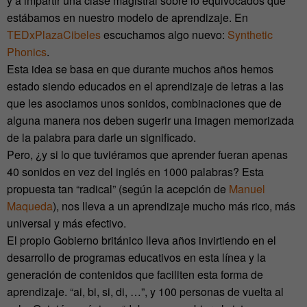
y a impartir una clase magistral sobre lo equivocados que
estábamos en nuestro modelo de aprendizaje. En
TEDxPlazaCibeles
escuchamos algo nuevo:
Synthetic
Phonics
.
Esta idea se basa en que durante muchos años hemos
estado siendo educados en el aprendizaje de letras a las
que les asociamos unos sonidos, combinaciones que de
alguna manera nos deben sugerir una imagen memorizada
de la palabra para darle un significado.
Pero, ¿y si lo que tuviéramos que aprender fueran apenas
40 sonidos en vez del inglés en 1000 palabras? Esta
propuesta tan “radical” (según la acepción de
Manuel
Maqueda
), nos lleva a un aprendizaje mucho más rico, más
universal y más efectivo.
El propio Gobierno británico lleva años invirtiendo en el
desarrollo de programas educativos en esta línea y la
generación de contenidos que faciliten esta forma de
aprendizaje. “ai, bi, si, di, …”, y 100 personas de vuelta al