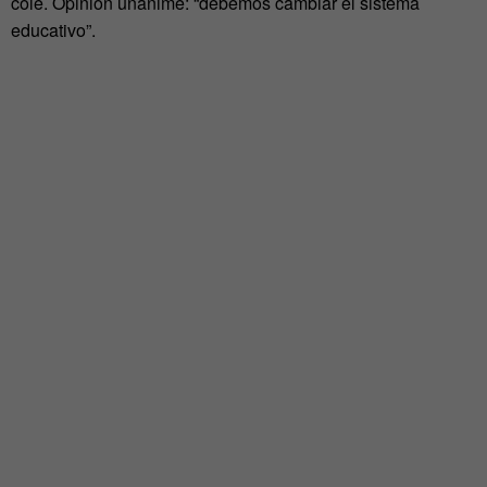
cole. Opinión unánime: “debemos cambiar el sistema
educativo”.