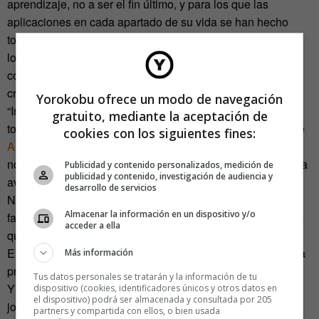
aprendizaje, no a ser el fin último, y para los que las
aplicaciones en cada apartado de su vida se han hecho
totalmente lógicas, desde ayudar a sus padres en la
localización de ganado hasta comunicarse con otros niños
como ellos en cualquier parte del mundo para seguir
creciendo.
Yorokobu ofrece un modo de navegación
“Internet es un lugar muy grande donde puedo encontrar
gratuito, mediante la aceptación de
todo”. Es una frase magistral de Jaime, el hijo de 5 años de
cookies con los siguientes fines:
Alberto Calero
, pronunciada en la década de los 90 y que
nos remueve para darnos cuenta de que debemos ayudar a
Publicidad y contenido personalizados, medición de
publicidad y contenido, investigación de audiencia y
avanzar más que limitar la velocidad de sus mentes.
desarrollo de servicios
Nuestro camino debería ser el de exploradores del terrero,
Almacenar la información en un dispositivo y/o
facilitadores del camino, en vez de pastores de una rebaño
acceder a ella
que no sabe cómo llegar a ningún lado.
Enseñar a recorrer caminos y no a llegar a metas, esa es la
Más información
principal conclusión de cada uno de los ponentes.
Tus datos personales se tratarán y la información de tu
Y uno de los que nos lo demostró fue el insultantemente
dispositivo (cookies, identificadores únicos y otros datos en
el dispositivo) podrá ser almacenada y consultada por 205
joven
Dole Stephens
(19 años), el ponente benjamín pero
partners y compartida con ellos, o bien usada