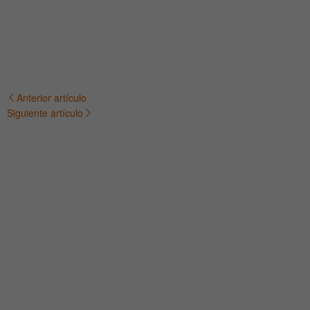
Anterior artículo
Navegación
Siguiente artículo
de
entradas