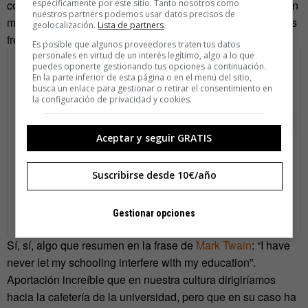
con ideas terriblemente grandes, fundador de
Uncollege
, un
específicamente por este sitio. Tanto nosotros como
nuestros partners podemos usar datos precisos de
movimiento que busca mejorar la Educación de los jóvenes
geolocalización.
Lista de partners
.
frente a los sistemas educativos.
Es posible que algunos proveedores traten tus datos
personales en virtud de un interés legítimo, algo a lo que
puedes oponerte gestionando tus opciones a continuación.
En la parte inferior de esta página o en el menú del sitio,
busca un enlace para gestionar o retirar el consentimiento en
la configuración de privacidad y cookies.
Aceptar y seguir GRATIS
Suscribirse desde 10€/año
Gestionar opciones
Sí, sí, algo que resumen en la frase de
Mark Twain
: “I have
never let my schooling interfere with my education”.
Aportación increíble que en nuestra cultura dirigiríamos
hacia la cafetería de la universidad, pero que en su caso ha