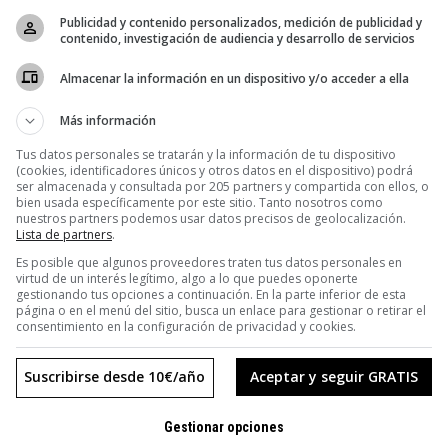
Publicidad y contenido personalizados, medición de publicidad y
contenido, investigación de audiencia y desarrollo de servicios
Almacenar la información en un dispositivo y/o acceder a ella
Más información
Tus datos personales se tratarán y la información de tu dispositivo
(cookies, identificadores únicos y otros datos en el dispositivo) podrá
ser almacenada y consultada por 205 partners y compartida con ellos, o
bien usada específicamente por este sitio. Tanto nosotros como
nuestros partners podemos usar datos precisos de geolocalización.
Lista de partners
.
Es posible que algunos proveedores traten tus datos personales en
virtud de un interés legítimo, algo a lo que puedes oponerte
gestionando tus opciones a continuación. En la parte inferior de esta
página o en el menú del sitio, busca un enlace para gestionar o retirar el
D
ANA HIMES
consentimiento en la configuración de privacidad y cookies.
 en peligro de extinción
Suscribirse desde 10€/año
Aceptar y seguir GRATIS
es el que ha desarrollado Lucía Herrero en sus
rafía documental, a medio camino entre la ciencia
Gestionar opciones
oyectos de su página web así lo reflejan. Su serie