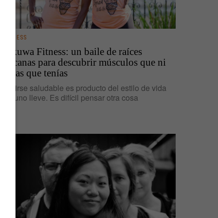
BUSINESS
Kukuwa Fitness: un baile de raíces
africanas para descubrir músculos que ni
sabías que tenías
Sentirse saludable es producto del estilo de vida
que uno lleve. Es difícil pensar otra cosa