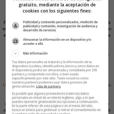
¿Qué factores tenéis en cuenta para
gratuito, mediante la aceptación de
fraguar estas colaboraciones?
cookies con los siguientes fines:
Para nosotros es superimportante crear eventos o espacios
Publicidad y contenido personalizados, medición de
publicidad y contenido, investigación de audiencia y
en los que nuestros libros estén a gusto y a salvo, porque en
desarrollo de servicios
el momento en que sacas a estas personas de su ambiente
Almacenar la información en un dispositivo y/o
las conviertes en vulnerables. Hay que tener en cuenta
acceder a ella
estas consideraciones; tienes que cuidar los libros y
Más información
asegurarte de que los lectores vienen con las intenciones
adecuadas. Del mismo modo que es importante dar con
Tus datos personales se tratarán y la información de tu
dispositivo (cookies, identificadores únicos y otros datos en
socio que no vaya a discriminar.
el dispositivo) podrá ser almacenada y consultada por 205
partners y compartida con ellos, o bien usada
Por ejemplo, en Rusia no están permitidas las
personas
específicamente por este sitio. Tanto nosotros como
nuestros partners podemos usar datos precisos de
LGTB
en instituciones públicas, y en Túnez ocurre lo mismo.
geolocalización.
Lista de partners
.
No podemos permitirnos instituciones o socios que
Es posible que algunos proveedores traten tus datos
censuren o discriminen nuestros propios contenidos, así
personales en virtud de un interés legítimo, algo a lo que
puedes oponerte gestionando tus opciones a continuación.
que, como muchos lugares tienen sus propias políticas de
En la parte inferior de esta página o en el menú del sitio,
restricción, la adaptación local es muy necesaria. Sucumbir
busca un enlace para gestionar o retirar el consentimiento en
la configuración de privacidad y cookies.