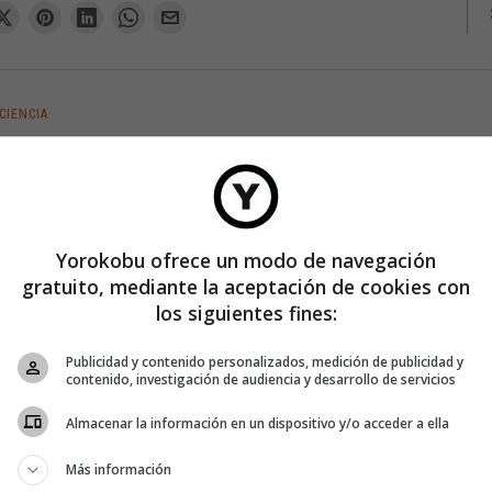
CIENCIA
ChatGPT, qué bien te expresas,
quién te ha enseñado a hablar
Sin duda, que una máquina sea capaz de hablar e interactuar con
un ser humano es gracias a la técnica y a los cerebritos que generan
Yorokobu ofrece un modo de navegación
código para transmitir las órdenes oportunas
gratuito, mediante la aceptación de cookies con
los siguientes fines:
Publicidad y contenido personalizados, medición de publicidad y
contenido, investigación de audiencia y desarrollo de servicios
Almacenar la información en un dispositivo y/o acceder a ella
 ligar
Más información