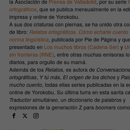
la Asociación de
Prensa de Valladolid
, por su serie
ortográficos
, que se publica mensualmente en la ed
impresa y online de Yorokobu.
A sus dos criaturas con piernas, se ha unido otra c
de libro:
Relatos ortográficos. Cómo echarle cuento 
norma lingüística
, publicada por Pie de Página y qu
presentado en
Los muchos libros (Cadena Ser)
y
Un
sin fronteras (RNE)
, entre otras muchas emisoras lo
diarios, para orgullo de su mamá.
Además de los
Relatos
, es autora de
Conversacion
ortográficas
,
Y tú más
,
El origen de los dichos
y
Pal
mucho cuento
, todas ellas series publicadas en la e
online de Yorokobu. Su última turra en esta santa c
Traductor simultáneo
, un diccionario de palabros y
expresiones de la generación Z para
boomers
como 