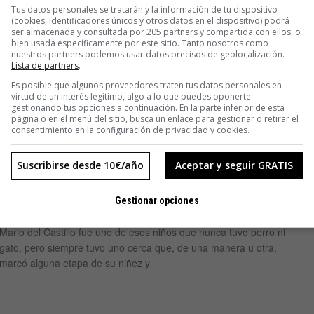
Tus datos personales se tratarán y la información de tu dispositivo
(cookies, identificadores únicos y otros datos en el dispositivo) podrá
ando le
ser almacenada y consultada por 205 partners y compartida con ellos, o
bien usada específicamente por este sitio. Tanto nosotros como
ca lo hace
nuestros partners podemos usar datos precisos de geolocalización.
Lista de partners
.
Es posible que algunos proveedores traten tus datos personales en
virtud de un interés legítimo, algo a lo que puedes oponerte
gestionando tus opciones a continuación. En la parte inferior de esta
página o en el menú del sitio, busca un enlace para gestionar o retirar el
consentimiento en la configuración de privacidad y cookies.
CREATIVIDAD
Suscribirse desde 10€/año
Aceptar y seguir GRATIS
Pequeño manual para sumergirse en el
Gestionar opciones
alma de un perro
Mario del Castillo fue uno de esos niños que nunca tuvo perro ni
gato, pero siempre tuvo uno cerca que, de una manera u otra,
marcó alguna etapa de su niñez y