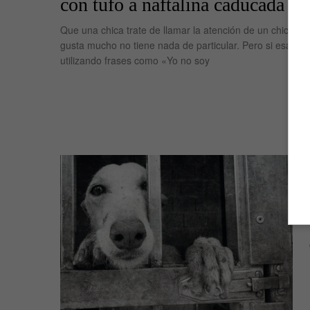
con tufo a naftalina caducada
Que una chica trate de llamar la atención de un chico cu
gusta mucho no tiene nada de particular. Pero si esa chi
utilizando frases como «Yo no soy