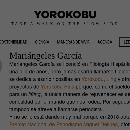
TAKE A WALK ON THE SLOW SIDE
SOSTENIBILIDAD
CIENCIA
MANERAS DE VIVIR
AGENDA
LE
Mariángeles García
Mariángeles García se licenció en Filología Hispáni
una pila de años, pero jamás osaría llamarse filólog
se dedica a escribir cosillas en
Yorokobu
,
Ling
y otr
proyectos de
Yorokobu Plus
porque, como el sueldo
para un
lifting
, la única manera de rejuvenecer es se
curiosidad por el mundo que nos rodea. Por supues
tampoco se atreve a llamarse periodista.
Y no se le está dando muy mal porque en 2018 obtu
Premio Nacional de Periodismo Miguel Delibes,
otor