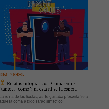
IDEAS
·
YSCHOOL
Relatos ortográficos: Coma entre
‘tanto… como’: ni está ni se la espera
La reina de las fiestas, así le gustaba presentarse a
aquella coma a todo sarao sintáctico