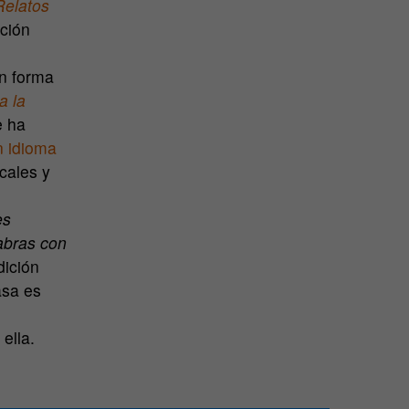
Relatos
ición
on forma
a la
e ha
 idioma
cales y
es
abras con
dición
asa es
ella.