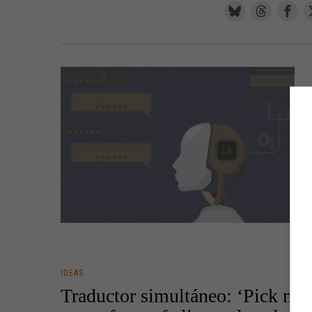
IDEAS
Traductor simultáneo: ‘Pick me’,