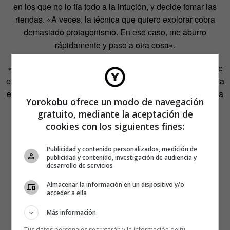
en los que no lo fía todo a la intución, y decide tomar las
riendas. «A veces, la técnica que quiero explorar cobra
demasiado protagonismo. En ese caso, me aburro
rápidamente y paso a otra cosa».
«Trabajo en series. Surge un tema y este tema se convierte
en una obsesión. Persigo esta obsesión hasta el final, hasta
el punto en que me canso de ella y se me ocurre una nueva
Yorokobu ofrece un modo de navegación
idea. Después de un tiempo, a veces vuelvo a una serie
gratuito, mediante la aceptación de
anterior, por supuesto».
cookies con los siguientes fines:
Publicidad y contenido personalizados, medición de
publicidad y contenido, investigación de audiencia y
desarrollo de servicios
Almacenar la información en un dispositivo y/o
acceder a ella
Más información
Tus datos personales se tratarán y la información de tu