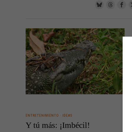
ENTRETENIMIENTO
·
IDEAS
Y tú más: ¡Imbécil!