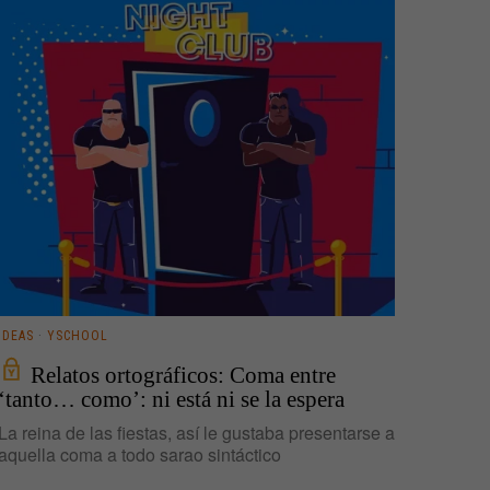
IDEAS
·
YSCHOOL
Relatos ortográficos: Coma entre
‘tanto… como’: ni está ni se la espera
La reina de las fiestas, así le gustaba presentarse a
aquella coma a todo sarao sintáctico