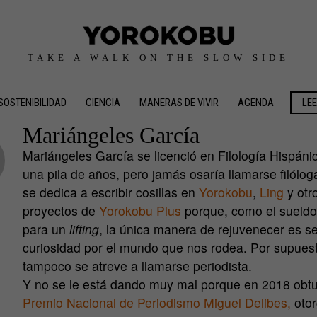
TAKE A WALK ON THE SLOW SIDE
SOSTENIBILIDAD
CIENCIA
MANERAS DE VIVIR
AGENDA
LE
Mariángeles García
Mariángeles García se licenció en Filología Hispáni
una pila de años, pero jamás osaría llamarse filólog
se dedica a escribir cosillas en
Yorokobu
,
Ling
y otr
proyectos de
Yorokobu Plus
porque, como el sueldo
para un
lifting
, la única manera de rejuvenecer es se
curiosidad por el mundo que nos rodea. Por supues
tampoco se atreve a llamarse periodista.
Y no se le está dando muy mal porque en 2018 obtu
Premio Nacional de Periodismo Miguel Delibes,
otor