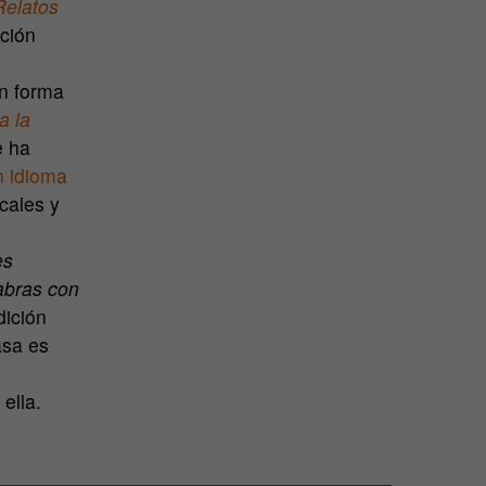
Relatos
ición
on forma
a la
e ha
 idioma
cales y
es
abras con
dición
asa es
ella.