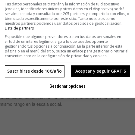
 de razón”,
Tus datos personales se tratarán y la información de tu dispositivo
(cookies, identificadores únicos y otros datos en el dispositivo) podrá
racia del
ser almacenada y consultada por 205 partners y compartida con ellos, o
bien usada específicamente por este sitio. Tanto nosotros como
nuestros partners podemos usar datos precisos de geolocalización.
Lista de partners
.
Es posible que algunos proveedores traten tus datos personales en
virtud de un interés legítimo, algo a lo que puedes oponerte
gestionando tus opciones a continuación. En la parte inferior de esta
página o en el menú del sitio, busca un enlace para gestionar o retirar el
consentimiento en la configuración de privacidad y cookies.
IDEAS
Suscribirse desde 10€/año
Aceptar y seguir GRATIS
El inaudito fin del Protocolo
Gestionar opciones
En el reino de Protocolo todo el mundo tenía un cargo y un título. No
había plebe, todos sus habitantes eran la autoridad y tenían el
mismo rango en la escala social.