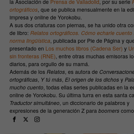
la Asociación de
Prensa de Valladolid
, por su serie
ortográficos
, que se publica mensualmente en la ed
impresa y online de Yorokobu.
A sus dos criaturas con piernas, se ha unido otra c
de libro:
Relatos ortográficos. Cómo echarle cuento 
norma lingüística
, publicada por Pie de Página y qu
presentado en
Los muchos libros (Cadena Ser)
y
Un
sin fronteras (RNE)
, entre otras muchas emisoras lo
diarios, para orgullo de su mamá.
Además de los
Relatos
, es autora de
Conversacion
ortográficas
,
Y tú más
,
El origen de los dichos
y
Pal
mucho cuento
, todas ellas series publicadas en la e
online de Yorokobu. Su última turra en esta santa c
Traductor simultáneo
, un diccionario de palabros y
expresiones de la generación Z para
boomers
como 