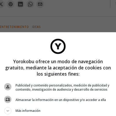
ENTRETENIMIENTO
·
IDEAS
El origen de los dichos: Lágrimas de
cocodrilo
¿Pueden los cocodrilos llorar? ¿Tienen sentimientos? Pues según
las leyendas, así es. Eso sí, de enternecedoras tenían bien poco.
Yorokobu ofrece un modo de navegación
Porque según se decía en la Edad Media, además de otras leyendas
gratuito, mediante la aceptación de cookies con
similares
los siguientes fines:
Publicidad y contenido personalizados, medición de publicidad y
contenido, investigación de audiencia y desarrollo de servicios
Almacenar la información en un dispositivo y/o acceder a ella
Más información