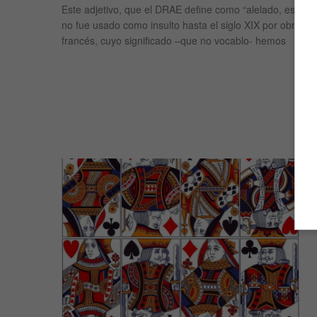
Este adjetivo, que el DRAE define como “alelado, escaso
no fue usado como insulto hasta el siglo XIX por obra y g
francés, cuyo significado –que no vocablo- hemos