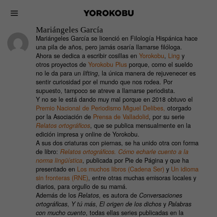
Mariángeles García
Mariángeles García se licenció en Filología Hispánica hace
una pila de años, pero jamás osaría llamarse filóloga.
Ahora se dedica a escribir cosillas en
Yorokobu
,
Ling
y
otros proyectos de
Yorokobu Plus
porque, como el sueldo
no le da para un
lifting
, la única manera de rejuvenecer es
sentir curiosidad por el mundo que nos rodea. Por
supuesto, tampoco se atreve a llamarse periodista.
Y no se le está dando muy mal porque en 2018 obtuvo el
Premio Nacional de Periodismo Miguel Delibes,
otorgado
por la Asociación de
Prensa de Valladolid
, por su serie
Relatos ortográficos
, que se publica mensualmente en la
edición impresa y online de Yorokobu.
A sus dos criaturas con piernas, se ha unido otra con forma
de libro:
Relatos ortográficos. Cómo echarle cuento a la
norma lingüística
, publicada por Pie de Página y que ha
presentado en
Los muchos libros (Cadena Ser)
y
Un idioma
sin fronteras (RNE)
, entre otras muchas emisoras locales y
diarios, para orgullo de su mamá.
Además de los
Relatos
, es autora de
Conversaciones
ortográficas
,
Y tú más
,
El origen de los dichos
y
Palabras
con mucho cuento
, todas ellas series publicadas en la