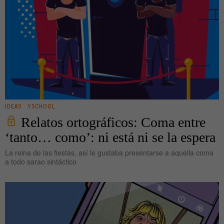
IDEAS
·
YSCHOOL
Relatos ortográficos: Coma entre
‘tanto… como’: ni está ni se la espera
La reina de las fiestas, así le gustaba presentarse a aquella coma
a todo sarao sintáctico