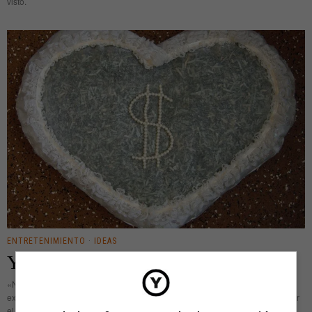
visto.
ENTRETENIMIENTO
·
IDEAS
Y tú más: ¡Hortera!
«No hay hortera sin riñonera», dice la voz popular. Sobran las palabras para
explicar a qué nos referimos. No hace falta acudir al diccionario para adivinar
el sentido del insulto, que tiene