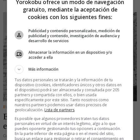
Yorokobu ofrece un modo de navegación
gratuito, mediante la aceptación de
cookies con los siguientes fines:
Publicidad y contenido personalizados, medición de
publicidad y contenido, investigación de audiencia y
desarrollo de servicios
Almacenar la información en un dispositivo y/o
acceder a ella
Más información
Tus datos personales se tratarán y la información de tu
dispositivo (cookies, identificadores únicos y otros datos en
el dispositivo) podrá ser almacenada y consultada por 205
partners y compartida con ellos, o bien usada
específicamente por este sitio. Tanto nosotros como
nuestros partners podemos usar datos precisos de
BUSINESS
geolocalización.
Lista de partners
.
El origen de los dichos: Mantenerse
Es posible que algunos proveedores traten tus datos
personales en virtud de un interés legítimo, algo a lo que
en sus trece
puedes oponerte gestionando tus opciones a continuación.
En la parte inferior de esta página o en el menú del sitio,
Curiosa manera tiene nuestro idioma de describir a alguien que se obstina
busca un enlace para gestionar o retirar el consentimiento en