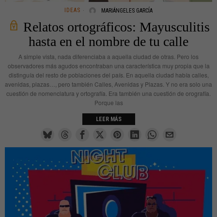
IDEAS
MARIÁNGELES GARCÍA
Relatos ortográficos: Mayusculitis
hasta en el nombre de tu calle
A simple vista, nada diferenciaba a aquella ciudad de otras. Pero los
observadores más agudos encontraban una característica muy propia que la
distinguía del resto de poblaciones del país. En aquella ciudad había calles,
avenidas, plazas…, pero también Calles, Avenidas y Plazas. Y no era solo una
cuestión de nomenclatura y ortografía. Era también una cuestión de orografía.
Porque las
LEER MÁS