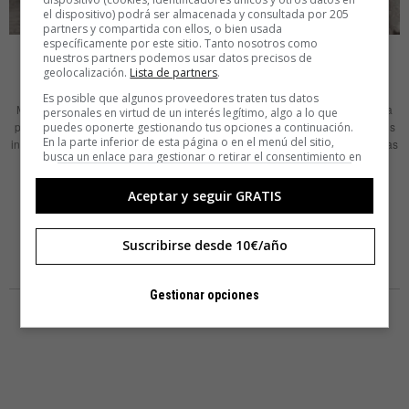
el dispositivo) podrá ser almacenada y consultada por 205
partners y compartida con ellos, o bien usada
específicamente por este sitio. Tanto nosotros como
IDEAS
ANNA BAEZA
nuestros partners podemos usar datos precisos de
geolocalización.
Lista de partners
.
Corte tropical
Es posible que algunos proveedores traten tus datos
Muchos se han marchado a causa del precio de los alquileres. Pero todavía
personales en virtud de un interés legítimo, algo a lo que
pueden verse algunos de los comercios abiertos en los años noventa por los
puedes oponerte gestionando tus opciones a continuación.
En la parte inferior de esta página o en el menú del sitio,
inmigrantes dominicanos que llegaron al barrio de Sant Pere (Barcelona). Las
busca un enlace para gestionar o retirar el consentimiento en
peluquerías son mucho más que lugares donde uno acude a arreglarse el
la configuración de privacidad y cookies.
pelo. Son verdaderos centros de reunión donde mujeres y hombres se
Aceptar y seguir GRATIS
LEER MÁS
Suscribirse desde 10€/año
Gestionar opciones