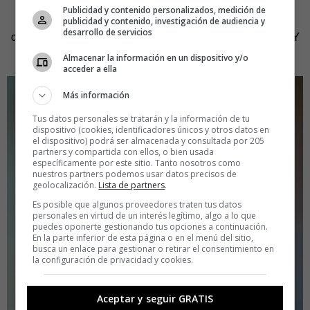
tratar con clientes, proveedores y fogones. Cuando su
Publicidad y contenido personalizados, medición de
madre y su marido se jubilaron, los hermanos decidieron
publicidad y contenido, investigación de audiencia y
desarrollo de servicios
continuar con el restaurante, pero con un lavado de cara. Y
se fliparon.
Almacenar la información en un dispositivo y/o
acceder a ella
Más información
Tus datos personales se tratarán y la información de tu
dispositivo (cookies, identificadores únicos y otros datos en
el dispositivo) podrá ser almacenada y consultada por 205
partners y compartida con ellos, o bien usada
específicamente por este sitio. Tanto nosotros como
nuestros partners podemos usar datos precisos de
geolocalización.
Lista de partners
.
Es posible que algunos proveedores traten tus datos
personales en virtud de un interés legítimo, algo a lo que
puedes oponerte gestionando tus opciones a continuación.
En la parte inferior de esta página o en el menú del sitio,
busca un enlace para gestionar o retirar el consentimiento en
la configuración de privacidad y cookies.
Aceptar y seguir GRATIS