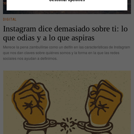
DIGITAL
Instagram dice demasiado sobre ti: lo
que odias y a lo que aspiras
Merece la pena zambullirse como un delfín en las características de Instagram
que nos dan claves sobre quiénes somos y la forma en la que las redes
sociales nos ayudan a definirnos.