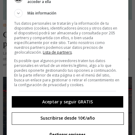
acceder a ella
Más información
Tus datos personales se tratarán y la información de tu
IDEAS
dispositivo (cookies, identificadores únicos y otros datos en
Cuidado: contratar a los mejores
el dispositivo) podrá ser almacenada y consultada por 205
partners y compartida con ellos, o bien usada
puede ser peligroso
específicamente por este sitio. Tanto nosotros como
nuestros partners podemos usar datos precisos de
geolocalización.
Lista de partners
.
Las grandes multinacionales viven sumergidas en la furia de una nueva
obsesión. Necesitan encontrar a los profesionales que dirigirán las empresas
Es posible que algunos proveedores traten tus datos
en el futuro y les ofrecen soberbios incentivos económicos y experiencias
personales en virtud de un interés legítimo, algo a lo que
puedes oponerte gestionando tus opciones a continuación.
En la parte inferior de esta página o en el menú del sitio,
busca un enlace para gestionar o retirar el consentimiento en
la configuración de privacidad y cookies.
Aceptar y seguir GRATIS
Suscribirse desde 10€/año
Gestionar opciones