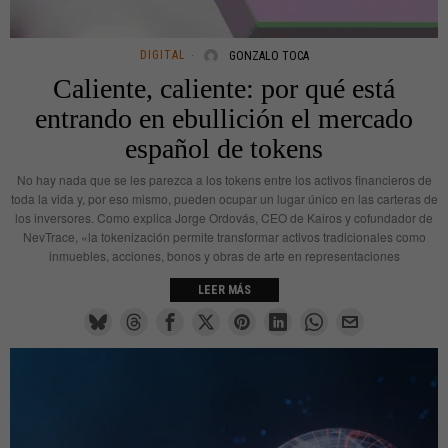
DIGITAL
GONZALO TOCA
Caliente, caliente: por qué está
entrando en ebullición el mercado
español de tokens
No hay nada que se les parezca a los tokens entre los activos financieros de
toda la vida y, por eso mismo, pueden ocupar un lugar único en las carteras de
los inversores. Como explica Jorge Ordovás, CEO de Kairos y cofundador de
NevTrace, «la tokenización permite transformar activos tradicionales como
inmuebles, acciones, bonos y obras de arte en representaciones
LEER MÁS