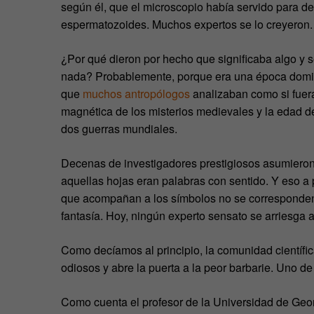
según él, que el microscopio había servido para de
espermatozoides. Muchos expertos se lo creyeron.
¿Por qué dieron por hecho que significaba algo y 
nada? Probablemente, porque era una época domina
que
muchos antropólogos
analizaban como si fuera
magnética de los misterios medievales y la edad de 
dos guerras mundiales.
Decenas de investigadores prestigiosos asumieron
aquellas hojas eran palabras con sentido. Y eso a p
que acompañan a los símbolos no se corresponde
fantasía. Hoy, ningún experto sensato se arriesga 
Como decíamos al principio, la comunidad científi
odiosos y abre la puerta a la peor barbarie. Uno de
Como cuenta el profesor de la Universidad de Ge