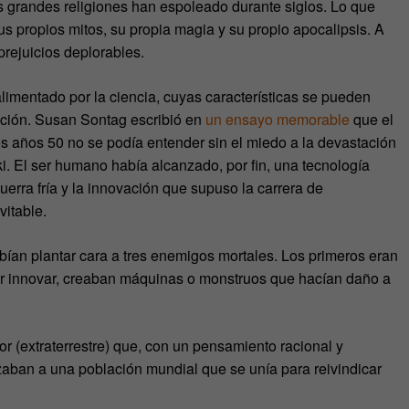
 grandes religiones han espoleado durante siglos. Lo que
s propios mitos, su propia magia y su propio apocalipsis. A
prejuicios deplorables.
alimentado por la ciencia, cuyas características se pueden
ficción. Susan Sontag escribió en
un ensayo memorable
que el
los años 50 no se podía entender sin el miedo a la devastación
. El ser humano había alcanzado, por fin, una tecnología
uerra fría y la innovación que supuso la carrera de
itable.
ían plantar cara a tres enemigos mortales. Los primeros eran
 por innovar, creaban máquinas o monstruos que hacían daño a
r (extraterrestre) que, con un pensamiento racional y
ban a una población mundial que se unía para reivindicar
.