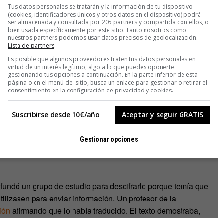
mana.
Tus datos personales se tratarán y la información de tu dispositivo
(cookies, identificadores únicos y otros datos en el dispositivo) podrá
ser almacenada y consultada por 205 partners y compartida con ellos, o
lgunos me parecían absurdas; nunca sabríamos identificar y
bien usada específicamente por este sitio. Tanto nosotros como
. Aquello era conceptual y filosóficamente ingenuo». La
nuestros partners podemos usar datos precisos de geolocalización.
Lista de partners
.
hos científicos habían prometido lo que sabían que nunca
Es posible que algunos proveedores traten tus datos personales en
taban grandes cantidades de financiación pública y privada
virtud de un interés legítimo, algo a lo que puedes oponerte
gestionando tus opciones a continuación. En la parte inferior de esta
página o en el menú del sitio, busca un enlace para gestionar o retirar el
consentimiento en la configuración de privacidad y cookies.
Suscribirse desde 10€/año
Aceptar y seguir GRATIS
xpectativas mágicas e interesadas, sino que, directamente,
e un mito absurdo. Es el caso del Manuscrito Voynich, un texto
Gestionar opciones
medievalistas y criptógrafos del s. XX, porque contenía un
 fundó un grupo de estudio para descifrarlo porque temía que
tilizasen para enviar información. Un profesor de la
ión
afirmando que lo había traducido. El texto demostraba,