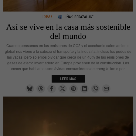
IDEAS
IÑAKI BERAZALUCE
Así se vive en la casa más sostenible
del mundo
Cuando pensamos en las emisiones de CO2 y el acechante calentamiento
global nos viene a la cabeza el transporte y la industria, incluso los pedos de
las vacas, pero solemos olvidar que cerca de un 40% de las emisiones de
gases de efecto invernadero en Europa provienen de la construcción. Las
casas que habitamos son ávidas consumidoras de energía, tanto por
LEER MÁS