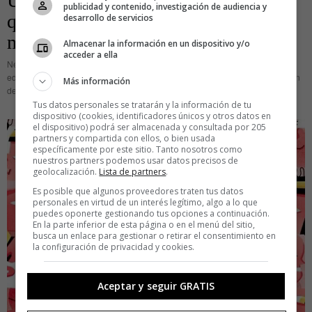
Un proyecto artístico incendiario:
publicidad y contenido, investigación de audiencia y
quemar los 20 mayores bancos del
desarrollo de servicios
mundo
Almacenar la información en un dispositivo y/o
acceder a ella
Neumáticos incendiados, columnas de humo saliendo de las ventanas del
edificio del Banco Barclays en Madrid, furgonetas volando por la deflagración
Más información
de un potente explosivo en la plaza de Colón… No son
Tus datos personales se tratarán y la información de tu
dispositivo (cookies, identificadores únicos y otros datos en
el dispositivo) podrá ser almacenada y consultada por 205
partners y compartida con ellos, o bien usada
específicamente por este sitio. Tanto nosotros como
nuestros partners podemos usar datos precisos de
geolocalización.
Lista de partners
.
Es posible que algunos proveedores traten tus datos
personales en virtud de un interés legítimo, algo a lo que
puedes oponerte gestionando tus opciones a continuación.
En la parte inferior de esta página o en el menú del sitio,
busca un enlace para gestionar o retirar el consentimiento en
la configuración de privacidad y cookies.
Aceptar y seguir GRATIS