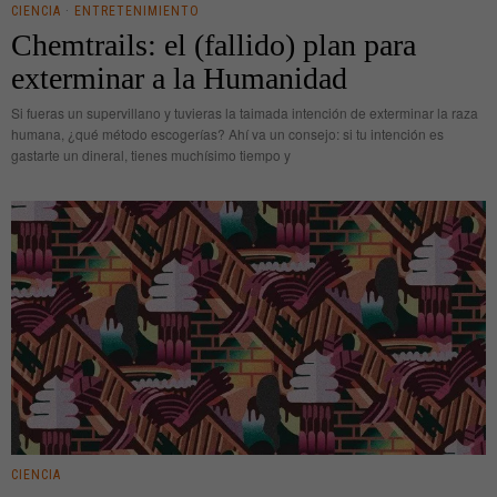
CIENCIA
·
ENTRETENIMIENTO
Chemtrails: el (fallido) plan para
exterminar a la Humanidad
Si fueras un supervillano y tuvieras la taimada intención de exterminar la raza
humana, ¿qué método escogerías? Ahí va un consejo: si tu intención es
gastarte un dineral, tienes muchísimo tiempo y
CIENCIA