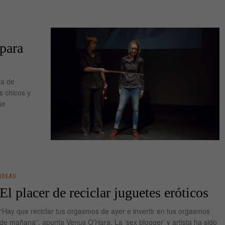
 para
ra de
s chicos y
se
IDEAS
El placer de reciclar juguetes eróticos
“Hay que reciclar tus orgasmos de ayer e invertir en tus orgasmos
de mañana”, apunta Venus O’Hara. La ‘sex blogger’ y artista ha sido