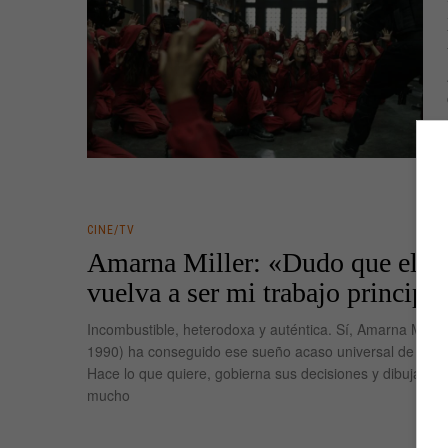
CINE/TV
Amarna Miller: «Dudo que el p
vuelva a ser mi trabajo principa
Incombustible, heterodoxa y auténtica. Sí, Amarna Miller
1990) ha conseguido ese sueño acaso universal de la lib
Hace lo que quiere, gobierna sus decisiones y dibuja su
mucho