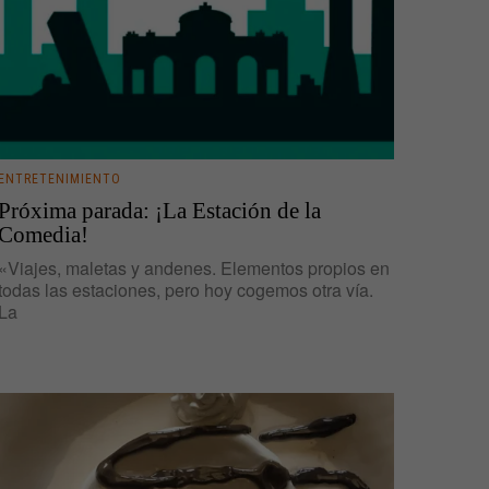
ENTRETENIMIENTO
Próxima parada: ¡La Estación de la
Comedia!
«Viajes, maletas y andenes. Elementos propios en
todas las estaciones, pero hoy cogemos otra vía.
La