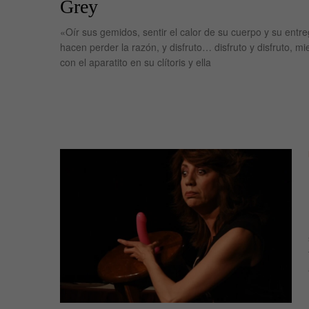
Grey
«Oír sus gemidos, sentir el calor de su cuerpo y su entr
hacen perder la razón, y disfruto… disfruto y disfruto, mi
con el aparatito en su clítoris y ella