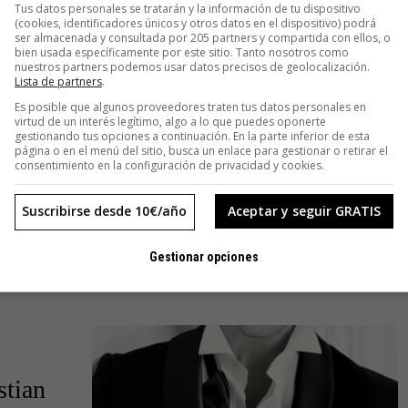
Tus datos personales se tratarán y la información de tu dispositivo
(cookies, identificadores únicos y otros datos en el dispositivo) podrá
ser almacenada y consultada por 205 partners y compartida con ellos, o
bien usada específicamente por este sitio. Tanto nosotros como
nuestros partners podemos usar datos precisos de geolocalización.
Lista de partners
.
CREATIVIDAD
·
ENTRETENIMIENTO
Es posible que algunos proveedores traten tus datos personales en
virtud de un interés legítimo, algo a lo que puedes oponerte
Sonia Muñoz, la fotógrafa que pinta
gestionando tus opciones a continuación. En la parte inferior de esta
página o en el menú del sitio, busca un enlace para gestionar o retirar el
lienzos famosos con su cámara
consentimiento en la configuración de privacidad y cookies.
¿Sabrías imitar una Joven de la perla con el aura mágica que logró
Suscribirse desde 10€/año
Aceptar y seguir GRATIS
Vermeer? La protagonista de esta historia sí. Cámara en mano. Y
sorprende un resultado tan fiel y magnético. Imagina
Gestionar opciones
stian