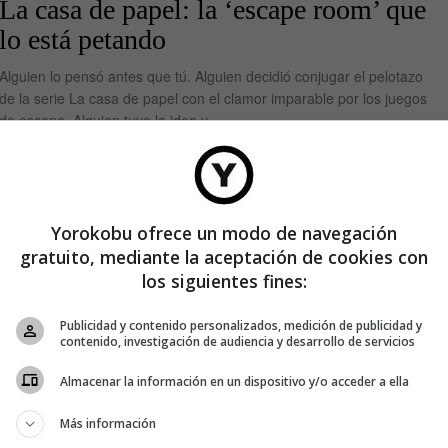
La casa de papel: la ‘escape room’ que
lo está petando
Alguien lo pensó antes que tú. Alguien decidió conjugar el pelotazo
de la serie La casa de papel con el clamor imparable por los juegos
de escape. Alguien tuvo la idea y
Yorokobu ofrece un modo de navegación
gratuito, mediante la aceptación de cookies con
orno
los siguientes fines:
l»
Publicidad y contenido personalizados, medición de publicidad y
 (Madrid,
contenido, investigación de audiencia y desarrollo de servicios
ertad plena.
 rumbo con
Almacenar la información en un dispositivo y/o acceder a ella
Más información