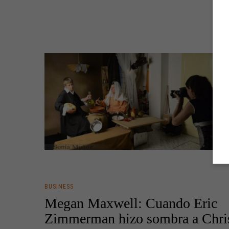
BUSINESS
Megan Maxwell: Cuando Eric
Zimmerman hizo sombra a Chri