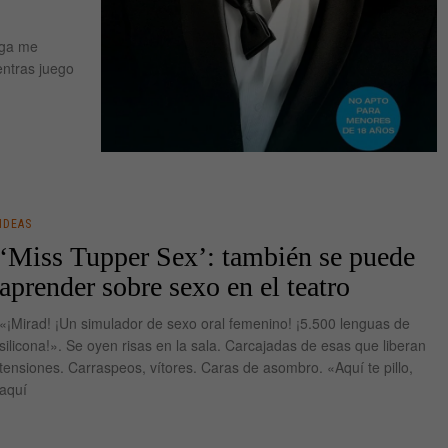
ega me
entras juego
IDEAS
‘Miss Tupper Sex’: también se puede
aprender sobre sexo en el teatro
«¡Mirad! ¡Un simulador de sexo oral femenino! ¡5.500 lenguas de
silicona!». Se oyen risas en la sala. Carcajadas de esas que liberan
tensiones. Carraspeos, vítores. Caras de asombro. «Aquí te pillo,
aquí