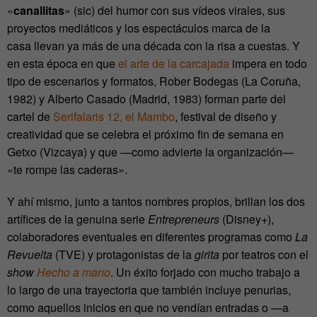
«
canallitas
» (sic) del humor con sus vídeos virales, sus
proyectos mediáticos y los espectáculos marca de la
casa
llevan ya más de una década con la risa a cuestas. Y
en esta época en que
el arte de la carcajada
impera en todo
tipo de escenarios y formatos, Rober Bodegas (La Coruña,
1982) y Alberto Casado (Madrid, 1983) forman parte del
cartel de
Serifalaris 12, el Mambo
, festival de diseño y
creatividad que se celebra el próximo fin de semana en
Getxo (Vizcaya) y que —como advierte la organización—
«te rompe las caderas».
Y ahí mismo, junto a tantos nombres propios, brillan los dos
artífices de la genuina serie
Entrepreneurs
(Disney+),
colaboradores eventuales en diferentes programas como
La
Revuelta
(TVE) y protagonistas de la
girita
por teatros con el
show
Hecho a mano
. Un éxito forjado con mucho trabajo a
lo largo de una trayectoria que también incluye penurias,
como aquellos inicios en que no vendían entradas o —a