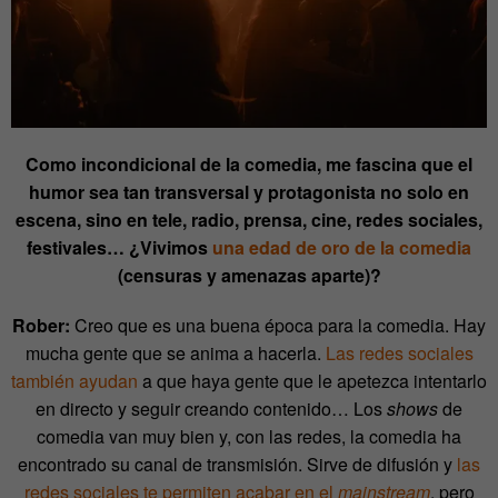
Como incondicional de la comedia, me fascina que el
humor sea tan transversal y protagonista no solo en
escena, sino en tele, radio, prensa, cine, redes sociales,
festivales… ¿Vivimos
una edad de oro de la comedia
(censuras y amenazas aparte)?
Rober:
Creo que es una buena época para la comedia. Hay
mucha gente que se anima a hacerla.
Las redes sociales
también ayudan
a que haya gente que le apetezca intentarlo
en directo y seguir creando contenido… Los
shows
de
comedia van muy bien y, con las redes, la comedia ha
encontrado su canal de transmisión. Sirve de difusión y
las
redes sociales te permiten acabar en el
mainstream
, pero