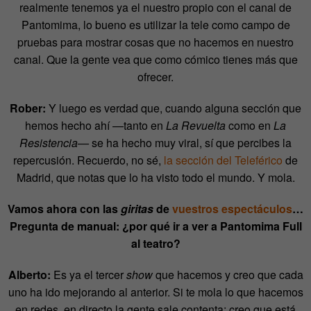
realmente tenemos ya el nuestro propio con el canal de
Pantomima, lo bueno es utilizar la tele como campo de
pruebas para mostrar cosas que no hacemos en nuestro
canal. Que la gente vea que como cómico tienes más que
ofrecer.
Rober:
Y luego es verdad que, cuando alguna sección que
hemos hecho ahí —tanto en
La Revuelta
como en
La
Resistencia—
se ha hecho muy viral, sí que percibes la
repercusión. Recuerdo, no sé,
la sección del Teleférico
de
Madrid, que notas que lo ha visto todo el mundo. Y mola.
Vamos ahora con las
giritas
de
vuestros espectáculos
…
Pregunta de manual: ¿por qué ir a ver a Pantomima Full
al teatro?
Alberto:
Es ya el tercer
show
que hacemos y creo que cada
uno ha ido mejorando al anterior. Si te mola lo que hacemos
en redes, en directo la gente sale contenta; creo que está