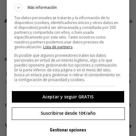
cambiado, sociólogos Alberto y Rober?
Más información
Tus datos personales se tratarán y la información de tu
Alberto:
¡Nosotros hemos cambiado! Vas madurando y a la
dispositivo (cookies, identificadores únicos y otros datos en
el dispositivo) podrá ser almacenada y consultada por 205
gente a la que retratas, que es nuestra generación, le
partners y compartida con ellos, o bien usada
cambia la vida; y te fijas en cosas menos hedonistas.
específicamente por este sitio. Tanto nosotros como
nuestros partners podemos usar datos precisos de
También hay un punto en que el propio humor acaba
geolocalización.
Lista de partners
.
evolucionando porque, si no, te aburrirías muchísimo: si
Es posible que algunos proveedores traten tus datos
siguiéramos haciendo vídeos de «me gusta el vino» y «
soy
personales en virtud de un interés legítimo, algo a lo que
puedes oponerte gestionando tus opciones a continuación.
un canallita»
… ¿Sabes? Como que tú mismo también
En la parte inferior de esta página o en el menú del sitio,
buscas divertirte cuando lo haces y, de repente, los temas
busca un enlace para gestionar o retirar el consentimiento en
la configuración de privacidad y cookies.
un poco más oscuros
son los que nos divierten. Porque, si
no, serían diez años muy repetitivos y creo que acabaría
cansando el mismo tono todo el rato; eso también influye,
Aceptar y seguir GRATIS
que buscas cosas que te vayan haciendo gracia, y por eso
también cambias.
Suscribirse desde 10€/año
Y ya que estamos ante un festival muy creativo, ¿cómo
Gestionar opciones
surgen los vídeos retratando perfiles, modas, usos y