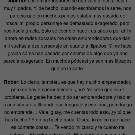
Alberto:
Los emprendedores se han vuelto locos, están
muy flipados. Y, de hecho, cuando escribíamos la serie, nos
parecía que en muchos puntos estaba muy pasada de
rosca: mi propio personaje es demasiado exagerado, pero
nos hacía gracia. Esto se escribió hace tres años o por ahí y
ahora en redes sociales me salen emprendedores que dan
mil vueltas a ese personaje en cuanto a flipados. Y me hace
gracia cómo han pasado por encima de algo que ya nos
parecía exagerado. En muchos pódcast ya son más flipados
que en la serie.
Rober:
Lo cierto, también, es que hay mucho emprendedor,
pero no hay emprendimiento, ¿no? Yo creo que es el
problema. La gente ha decidido ser emprendedora y hablar
a una cámara utilizando ese lenguaje y ese tono, pero luego
no emprende… Vale, guay, me cuentas todo esto, ¿y tú qué
has hecho? Y no ha hecho nada. O sea, lo único que hace
es contarte cosas… Te vendo mi curso y te cuento mi
método. ¿El método de qué? ¿El método de estafar a la