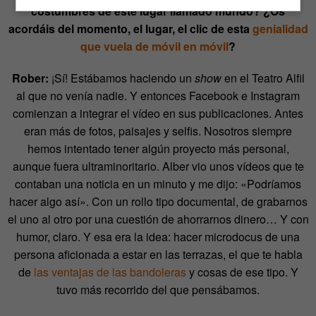
costumbres de este lugar llamado mundo? ¿Os
acordáis del momento, el lugar, el clic de esta
genialidad
que vuela de móvil en móvil
?
Rober:
¡Sí! Estábamos haciendo un
show
en el Teatro Alfil
al que no venía nadie. Y entonces Facebook e Instagram
comienzan a integrar el vídeo en sus publicaciones. Antes
eran más de fotos, paisajes y selfis. Nosotros siempre
hemos intentado tener algún proyecto más personal,
aunque fuera
ultraminoritario
. Alber vio unos vídeos que te
contaban una noticia en un minuto y me dijo: «Podríamos
hacer algo así». Con un rollo tipo documental, de grabarnos
el uno al otro por una cuestión de ahorrarnos dinero… Y con
humor, claro. Y esa era la idea: hacer microdocus de una
persona aficionada a estar en las terrazas, el que te habla
de
las ventajas de las bandoleras
y cosas de ese tipo. Y
tuvo más recorrido del que pensábamos.