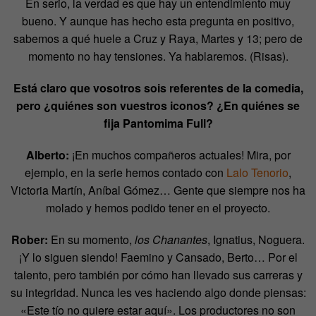
En serio, la verdad es que hay un entendimiento muy
bueno. Y aunque has hecho esta pregunta en positivo,
sabemos a qué huele a Cruz y Raya, Martes y 13; pero de
momento no hay tensiones. Ya hablaremos. (Risas).
Está claro que vosotros sois referentes de la comedia,
pero ¿quiénes son vuestros iconos? ¿En quiénes se
fija Pantomima Full?
Alberto:
¡En muchos compañeros actuales! Mira, por
ejemplo, en la serie hemos contado con
Lalo Tenorio
,
Victoria Martín, Aníbal Gómez… Gente que siempre nos ha
molado y hemos podido tener en el proyecto.
Rober:
En su momento,
los Chanantes
, Ignatius, Noguera.
¡Y lo siguen siendo! Faemino y Cansado, Berto… Por el
talento, pero también por cómo han llevado sus carreras y
su integridad. Nunca les ves haciendo algo donde piensas:
«Este tío no quiere estar aquí». Los productores no son