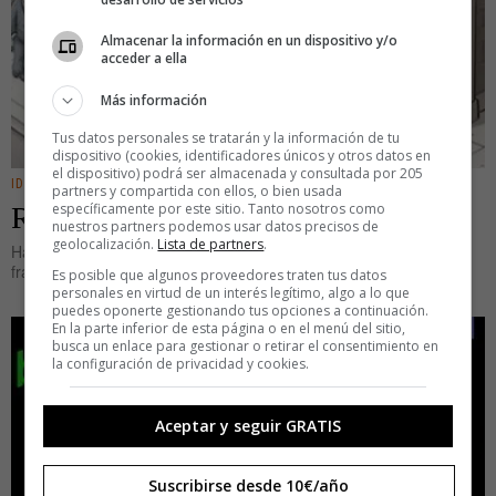
Almacenar la información en un dispositivo y/o
acceder a ella
Más información
Tus datos personales se tratarán y la información de tu
dispositivo (cookies, identificadores únicos y otros datos en
el dispositivo) podrá ser almacenada y consultada por 205
IDEAS
partners y compartida con ellos, o bien usada
específicamente por este sitio. Tanto nosotros como
Realidades incómodas
nuestros partners podemos usar datos precisos de
geolocalización.
Lista de partners
.
Hace unos días participé como ponente en el congreso de
franquiciados de una importante marca de
Es posible que algunos proveedores traten tus datos
personales en virtud de un interés legítimo, algo a lo que
puedes oponerte gestionando tus opciones a continuación.
En la parte inferior de esta página o en el menú del sitio,
busca un enlace para gestionar o retirar el consentimiento en
la configuración de privacidad y cookies.
Aceptar y seguir GRATIS
Suscribirse desde 10€/año