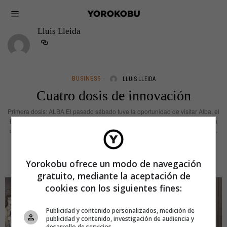
Lluis Lleida
BUSINESS
LLUIS LLEIDA
Cuatro dosis de innovación
Primera dosis: ALBA El pasado sábado tuve la oportunidad de visitar Alba, el
Laboratorio de Luz de Sincrotrón recientemente inaugurado en Cerdanyola
del Vallès, junto al campus de la Universitat Autònoma de Barcelona (UAB).
LEER MÁS
Yorokobu ofrece un modo de navegación
gratuito, mediante la aceptación de
cookies con los siguientes fines:
Publicidad y contenido personalizados, medición de
publicidad y contenido, investigación de audiencia y
desarrollo de servicios