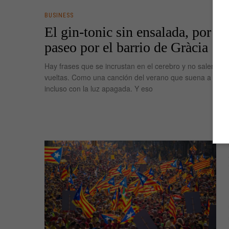
BUSINESS
El gin-tonic sin ensalada, por fa
paseo por el barrio de Gràcia
Hay frases que se incrustan en el cerebro y no salen. Da
vueltas. Como una canción del verano que suena a toda
incluso con la luz apagada. Y eso