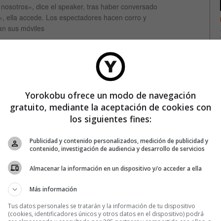
s nosotros», dice el speaker, tras haber conversado
», ella accede. Los espectadores hacen corro y
an sus móviles
LEER MÁS
Yorokobu ofrece un modo de navegación
gratuito, mediante la aceptación de cookies con
ENTRETENIMIENTO
los siguientes fines:
¿Una relación secreta entre David
Bowie y Pierrot?
Publicidad y contenido personalizados, medición de publicidad y
contenido, investigación de audiencia y desarrollo de servicios
Recorriendo los entresijos de la exposición David Bowie is se puede
Almacenar la información en un dispositivo y/o acceder a ella
percibir una sorprendente sugerencia, una invitación a jugar, un
señuelo. ¿Existió una relación especial entre el propio David Bowie y
Más información
Pierrot?
Tus datos personales se tratarán y la información de tu dispositivo
(cookies, identificadores únicos y otros datos en el dispositivo) podrá