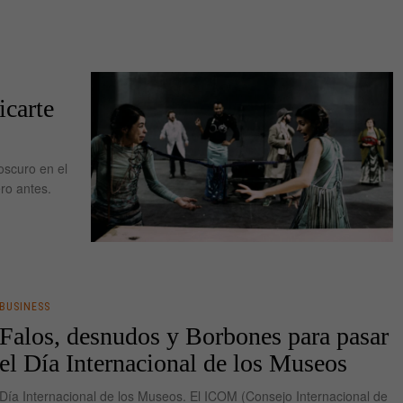
icarte
oscuro en el
ro antes.
BUSINESS
Falos, desnudos y Borbones para pasar
el Día Internacional de los Museos
Día Internacional de los Museos. El ICOM (Consejo Internacional de