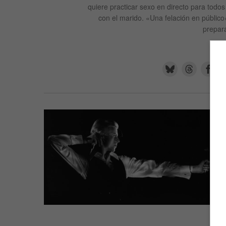
quiere practicar sexo en directo para todo
con el marido. «Una felación en público
prepar