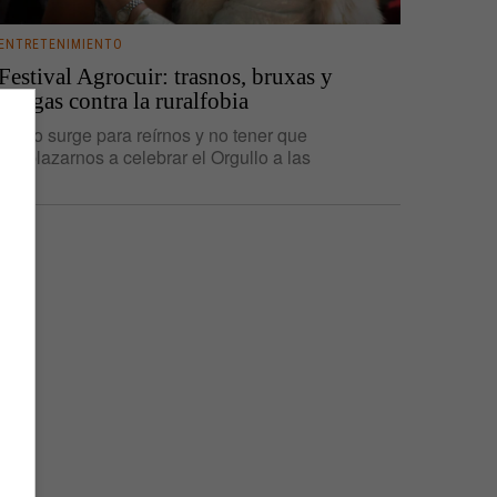
ENTRETENIMIENTO
Festival Agrocuir: trasnos, bruxas y
meigas contra la ruralfobia
«Esto surge para reírnos y no tener que
desplazarnos a celebrar el Orgullo a las