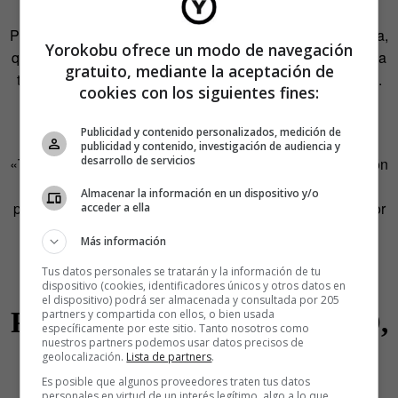
«Entendemos que todos sabemos qué implica ser infiel.
Pero la realidad nos dice, como así veo a diario en consulta,
Yorokobu ofrece un modo de navegación
que lo que para un miembro de la pareja es claramente una
gratuito, mediante la aceptación de
traición, para el otro no lo es, o no lo ve del mismo modo».
cookies con los siguientes fines:
De esta forma, el conflicto ya no es solo la supuesta
infidelidad, sino la falta de acuerdo sobre la misma.
Publicidad y contenido personalizados, medición de
publicidad y contenido, investigación de audiencia y
desarrollo de servicios
«Toda aquella conducta que llevemos a cabo en interacción
con otra persona, y que escondemos deliberadamente,
Almacenar la información en un dispositivo y/o
puede ser considerada traición por una parte, por otra o por
acceder a ella
ambos», reflexiona Ivorra, pero ¿cómo saber entonces
Más información
cuándo estamos entrando en terreno peligroso y cuándo
Tus datos personales se tratarán y la información de tu
no?
dispositivo (cookies, identificadores únicos y otros datos en
el dispositivo) podrá ser almacenada y consultada por 205
partners y compartida con ellos, o bien usada
PACTAR LA INFIDELIDAD,
específicamente por este sitio. Tanto nosotros como
nuestros partners podemos usar datos precisos de
COMO TODO LO DEMÁS
geolocalización.
Lista de partners
.
Es posible que algunos proveedores traten tus datos
personales en virtud de un interés legítimo, algo a lo que