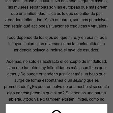
factores, incluso el cultural. No obstante, según el mismo,
«las mujeres españolas son las europeas que más creen
que una infidelidad física es lo que se entiende por
verdadera infidelidad. Y, sin embargo, son más permisivas
con según qué acciones/situaciones psíquicas y virtuales».
Todo depende de los ojos del que mire, y en esa mirada
influyen factores tan diversos como la nacionalidad, la
tendencia política o incluso el nivel de estudios.
Además, no solo es abstracto el concepto de infidelidad,
sino que también hay infidelidades más asumibles que
otras. ¿Se puede entender o justificar más un beso que
surge de forma espontánea o un
sexting
que es
premeditado? ¿Es peor un polvo de una noche si se sentía
algo por esa persona que si no? Si tenemos una pareja
abierta, ¿todo vale o también existen límites, como no
hacerlo con personas conocidas? Todo depende.