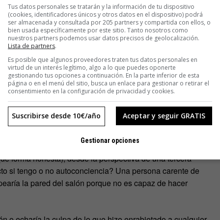
Tus datos personales se tratarán y la información de tu dispositivo
(cookies, identificadores únicos y otros datos en el dispositivo) podrá
ser almacenada y consultada por 205 partners y compartida con ellos, o
 los demás. Sé más inteligente, más rápido, más rico, más
bien usada específicamente por este sitio. Tanto nosotros como
 más admirado. Sé perfecto, maravilloso y defeca lingotes de
nuestros partners podemos usar datos precisos de geolocalización.
Lista de partners
.
espides de tu cónyuge modelo y de tus 2,5 hijos. Después
Es posible que algunos proveedores traten tus datos personales en
estupendo y satisfactorio trabajo, donde pasas tus días
virtud de un interés legítimo, algo a lo que puedes oponerte
s que quizás, algún día, salven al planeta», expone con ironía.
gestionando tus opciones a continuación. En la parte inferior de esta
página o en el menú del sitio, busca un enlace para gestionar o retirar el
consentimiento en la configuración de privacidad y cookies.
as sin los riesgos y que siempre queremos más y más, lo que
tua. Eso sí, determinar las pequeñas cosas que de verdad
Suscribirse desde 10€/año
Aceptar y seguir GRATIS
. ¿Cómo lograrlo entonces?
Gestionar opciones
l de autoconciencia, entendida como la capacidad de observar
(de forma honesta), desde la perspectiva de una tercera
ecto si tengo o no autoconciencia? Una persona carente de
pearía la pared del salón porque no es capaz de hacer
ón o echaría la culpa de lo que hizo enrabietado a cualquier