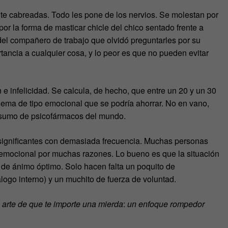
 cabreadas. Todo les pone de los nervios. Se molestan por
por la forma de masticar chicle del chico sentado frente a
 del compañero de trabajo que olvidó preguntarles por su
ncia a cualquier cosa, y lo peor es que no pueden evitar
ón e infelicidad. Se calcula, de hecho, que entre un 20 y un 30
blema de tipo emocional que se podría ahorrar. No en vano,
nsumo de psicofármacos del mundo.
 insignificantes con demasiada frecuencia. Muchas personas
l emocional por muchas razones. Lo bueno es que la situación
 de ánimo óptimo. Solo hacen falta un poquito de
logo interno) y un muchito de fuerza de voluntad.
il arte de que te importe una mierda
:
un enfoque rompedor