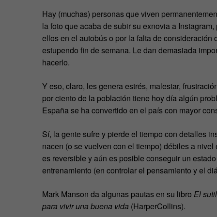
Hay (muchas) personas que viven permanentemente
la foto que acaba de subir su exnovia a Instagram, 
ellos en el autobús o por la falta de consideración
estupendo fin de semana. Le dan demasiada importa
hacerlo.
Y eso, claro, les genera estrés, malestar, frustraci
por ciento de la población tiene hoy día algún pro
España se ha convertido en el país con mayor co
Sí, la gente sufre y pierde el tiempo con detalles
nacen (o se vuelven con el tiempo) débiles a nive
es reversible y aún es posible conseguir un estado
entrenamiento (en controlar el pensamiento y el diá
Mark Manson da algunas pautas en su libro
El sut
para vivir una buena vida
(HarperCollins).