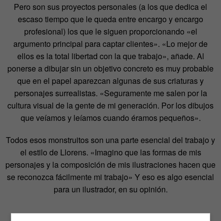
Pero son sus proyectos personales (a los que dedica el
escaso tiempo que le queda entre encargo y encargo
profesional) los que le siguen proporcionando «el
argumento principal para captar clientes». «Lo mejor de
ellos es la total libertad con la que trabajo», añade. Al
ponerse a dibujar sin un objetivo concreto es muy probable
que en el papel aparezcan algunas de sus criaturas y
personajes surrealistas. «Seguramente me salen por la
cultura visual de la gente de mi generación. Por los dibujos
que veíamos y leíamos cuando éramos pequeños».
Todos esos monstruitos son una parte esencial del trabajo y
el estilo de Llorens. «Imagino que las formas de mis
personajes y la composición de mis ilustraciones hacen que
se reconozca fácilmente mi trabajo» Y eso es algo esencial
para un ilustrador, en su opinión.