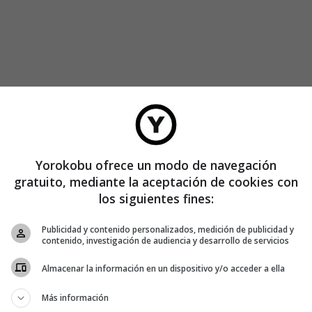
Yorokobu ofrece un modo de navegación
gratuito, mediante la aceptación de cookies con
los siguientes fines:
iscientos
-«el plató mejor dotado», afirma-, hablamos del
 para suplir el orgasmo, pero me dice que de eso nada, que a
Publicidad y contenido personalizados, medición de publicidad y
contenido, investigación de audiencia y desarrollo de servicios
llamar todos los días para que se la rasque.
Almacenar la información en un dispositivo y/o acceder a ella
pero no me sale, me hace reír tanto como respeto me da. Me
cativos como «tonto del bote» o «tonto del carajo» para darle
Más información