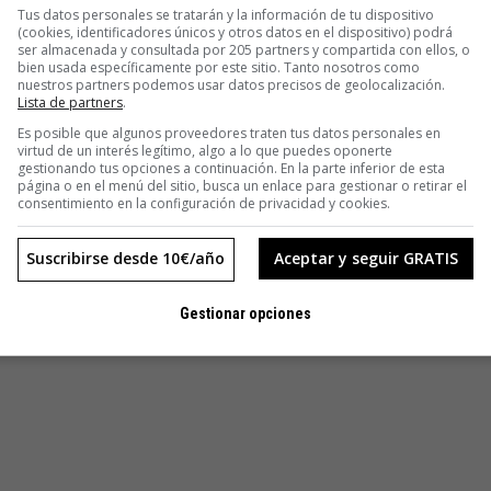
banico da aire leñoso. Por una vez le daremos la razón.
Tus datos personales se tratarán y la información de tu dispositivo
(cookies, identificadores únicos y otros datos en el dispositivo) podrá
ser almacenada y consultada por 205 partners y compartida con ellos, o
con un resumen de su historia en varias frases hiladas muy
bien usada específicamente por este sitio. Tanto nosotros como
inistrativa» y un «empeño de Isabel II». También hubo tiempo
nuestros partners podemos usar datos precisos de geolocalización.
Lista de partners
.
sa Mari, su amor platónico de la infancia, y hasta hablamos
Es posible que algunos proveedores traten tus datos personales en
n caído a plomo, pero yo no me lo creo», afirma convencido.
virtud de un interés legítimo, algo a lo que puedes oponerte
e a treinta grados y un ambiente seco y contaminación de una
gestionando tus opciones a continuación. En la parte inferior de esta
página o en el menú del sitio, busca un enlace para gestionar o retirar el
consentimiento en la configuración de privacidad y cookies.
la RAE. Por lo menos ya está añadido en el mío con un
Suscribirse desde 10€/año
Aceptar y seguir GRATIS
uenos libros y mejor vino. Amén».
Gestionar opciones