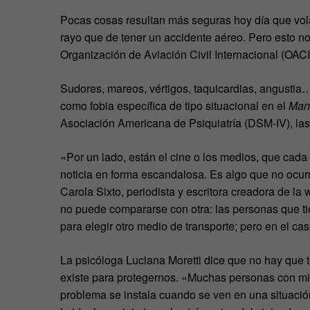
Pocas cosas resultan más seguras hoy día que vol
rayo que de tener un accidente aéreo. Pero esto n
Organización de Aviación Civil Internacional (OACI
Sudores, mareos, vértigos, taquicardias, angustia
como fobia específica de tipo situacional en el
Manu
Asociación Americana de Psiquiatría (DSM-IV), la
«Por un lado, están el cine o los medios, que cad
noticia en forma escandalosa. Es algo que no ocu
Carola Sixto, periodista y escritora creadora de la
no puede compararse con otra: las personas que ti
para elegir otro medio de transporte; pero en el cas
La psicóloga Luciana Moretti dice que no hay que 
existe para protegernos. «Muchas personas con mie
problema se instala cuando se ven en una situación