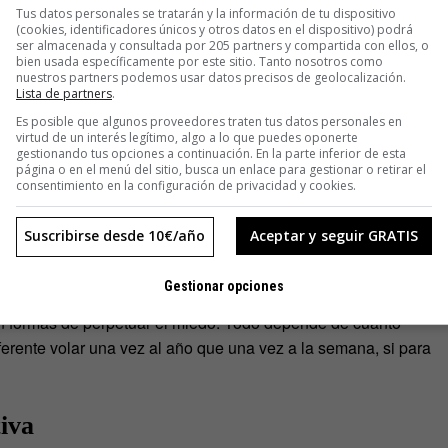
Tus datos personales se tratarán y la información de tu dispositivo
(cookies, identificadores únicos y otros datos en el dispositivo) podrá
ser almacenada y consultada por 205 partners y compartida con ellos, o
o exponerse primero a lo que genera menos ansiedad, porque
bien usada específicamente por este sitio. Tanto nosotros como
nos veinte años uno de los primeros programas de tratamiento
nuestros partners podemos usar datos precisos de geolocalización.
Lista de partners
.
días hacer exposición a las diferentes partes del vuelo
Es posible que algunos proveedores traten tus datos personales en
s, que suelen generar ansiedad en las personas con fobia) y
virtud de un interés legítimo, algo a lo que puedes oponerte
el despegue», señala.
gestionando tus opciones a continuación. En la parte inferior de esta
página o en el menú del sitio, busca un enlace para gestionar o retirar el
consentimiento en la configuración de privacidad y cookies.
tuación temida. Llabrés argumenta que buscar distracciones,
 no está mal, si ello permite a los aviofóbicos volar; aunque
Suscribirse desde 10€/año
Aceptar y seguir GRATIS
siva
de evitar la situación que estos temen.
Gestionar opciones
un determinado asiento en el avión, y mucho menos con
on formas de perpetuar el miedo. Todo depende de cuánto
ferente volar una vez al año que una vez a la semana, si para
tiva