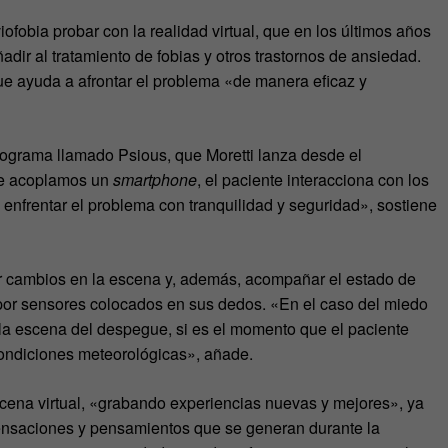
fobia probar con la realidad virtual, que en los últimos años
ir al tratamiento de fobias y otros trastornos de ansiedad.
ue ayuda a afrontar el problema «de manera eficaz y
 programa llamado Psious, que Moretti lanza desde el
que acoplamos un
smartphone
, el paciente interacciona con los
 enfrentar el problema con tranquilidad y seguridad», sostiene
ir cambios en la escena y, además, acompañar el estado de
 por sensores colocados en sus dedos. «En el caso del miedo
 la escena del despegue, si es el momento que el paciente
 condiciones meteorológicas», añade.
scena virtual, «grabando experiencias nuevas y mejores», ya
sensaciones y pensamientos que se generan durante la