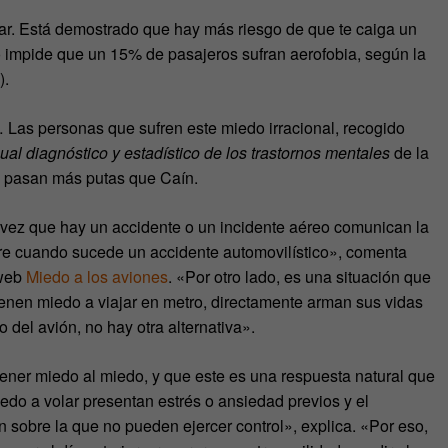
ar. Está demostrado que hay más riesgo de que te caiga un
o impide que un 15% de pasajeros sufran aerofobia, según la
).
… Las personas que sufren este miedo irracional, recogido
al diagnóstico y estadístico de los trastornos mentales
de la
s pasan más putas que Caín.
a vez que hay un accidente o un incidente aéreo comunican la
rre cuando sucede un accidente automovilístico», comenta
 web
Miedo a los aviones
. «Por otro lado, es una situación que
enen miedo a viajar en metro, directamente arman sus vidas
o del avión, no hay otra alternativa».
tener miedo al miedo, y que este es una respuesta natural que
do a volar presentan estrés o ansiedad previos y el
 sobre la que no pueden ejercer control», explica. «Por eso,