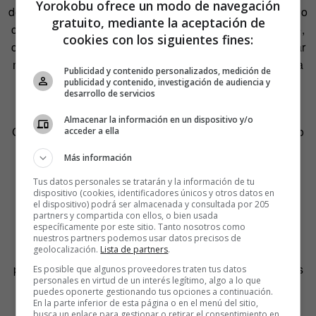
Yorokobu ofrece un modo de navegación
de humor…soy muy fan de
La Vida Moderna
, me descojono
gratuito, mediante la aceptación de
con Broncano, Ignatius y Quequé». Su faceta «más rarita»,
cookies con los siguientes fines:
confiesa, la muestra precisamente cuando se trata de crear
monstruos: «Tengo mis propias reglas, por ejemplo, veo la
Publicidad y contenido personalizados, medición de
foto y si en 5 minutos no “ha salido” el monstruo de mi
publicidad y contenido, investigación de audiencia y
desarrollo de servicios
cabeza, desecho la foto y empiezo de nuevo».
Almacenar la información en un dispositivo y/o
Cuando escriben sobre su trabajo suelen calificar su estilo
acceder a ella
como «surrealismo pop». A él le gusta «porque es un
Más información
concepto muy loco» así que es al que recurre cuando le
Tus datos personales se tratarán y la información de tu
piden que se defina como artista.
dispositivo (cookies, identificadores únicos y otros datos en
el dispositivo) podrá ser almacenada y consultada por 205
Su experiencia como director de arte en agencias como
partners y compartida con ellos, o bien usada
específicamente por este sitio. Tanto nosotros como
Contrapunto BBDO o DDB explica que se sienta más
nuestros partners podemos usar datos precisos de
cómodo con los trabajos que le llegan del sector de la
geolocalización.
Lista de partners
.
publicidad aunque admite que le gustaría recibir encargos
Es posible que algunos proveedores traten tus datos
personales en virtud de un interés legítimo, algo a lo que
de todo tipo. «Acabo de colaborar con el restaurante
puedes oponerte gestionando tus opciones a continuación.
Sublimotion para diseñar un postre monstruoso de
En la parte inferior de esta página o en el menú del sitio,
busca un enlace para gestionar o retirar el consentimiento en