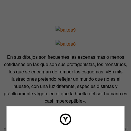
En sus dibujos son frecuentes las escenas más o menos
cotidianas en las que son sus protagonistas, los monstruos,
los que se encargan de romper los esquemas. «En mis
ilustraciones pretendo reflejar un mundo que no es el
nuestro, con una luz diferente, especies distintas y
prácticamente virgen, en el que la huella del ser humano es
casi imperceptible».
No se considera maniático pero, a la hora de trabajar, si
repite ciertas rutinas: «Como paso mucho tiempo solo
delante del ordenador, me gusta ponerme música o podcast