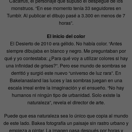
Cacafruti, el personaje que supuso el despegue de los
monstruos. “En ese momento tenía 33 seguidores en
Tumblr. Al publicar el dibujo pasé a 3.300 en menos de 7
horas”.
El inicio del color
El Desierto de 2010 era gélido. No había color. “Antes
siempre dibujaba en blanco y negro. Me preguntaban por
qué y yo contestaba: ¿Para qué voy a utilizar colores si hay
una infinidad de grises?”. Pero ese mundo de sombras se
derritió y surgió este nuevo “universo de luz rara”. En
Bakelanasland las luces y las sombras juegan en una
escala irreal entre la imaginación y el ensueño. “No hay
humanos ni ningún tipo de urbanidad. Solo existe la
naturaleza”, revela el director de arte.
Puede que esa naturaleza sea lo único que copia al mundo
de este lado. Bakea fotografía un paisaje sin rastro urbano y
empieza a pintar. La imagen pasa después por horas y