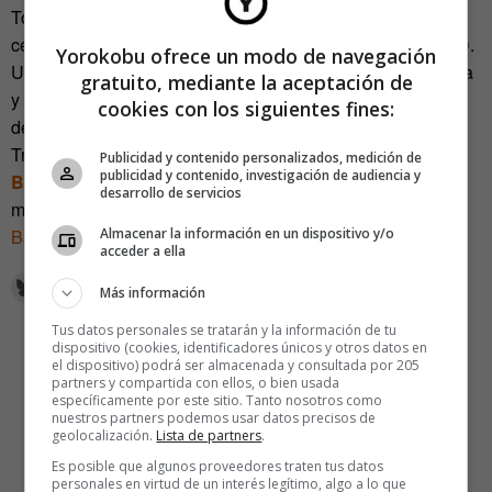
Todo ello con tres áreas de aplicación prioritarias: oficinas,
centros comerciales y hostelería. Y un protagonista: el LED.
Yorokobu ofrece un modo de navegación
Una tecnología que ha demostrado su eficiencia energética
gratuito, mediante la aceptación de
y que en el tour de Siemens y OSRAM está dispuesta a
cookies con los siguientes fines:
demostrar también su eficacia.
Tras su parada madrileña del pasado 21 de junio, el
Publicidad y contenido personalizados, medición de
publicidad y contenido, investigación de audiencia y
Building KnowLEDge Tour 2011
abrirá sus puertas
desarrollo de servicios
mañana, 29 de junio, en el
Pabellón Italiano de la Fira de
Barcelona
.
Almacenar la información en un dispositivo y/o
acceder a ella
Más información
Tus datos personales se tratarán y la información de tu
dispositivo (cookies, identificadores únicos y otros datos en
el dispositivo) podrá ser almacenada y consultada por 205
partners y compartida con ellos, o bien usada
específicamente por este sitio. Tanto nosotros como
nuestros partners podemos usar datos precisos de
geolocalización.
Lista de partners
.
Es posible que algunos proveedores traten tus datos
personales en virtud de un interés legítimo, algo a lo que