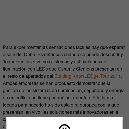
Para experimentar las sensaciones táctiles hay que esperar
a salir del Cubo. Es entonces cuando se puede descubrir y
‘toquetear’ los diversos sistemas y aplicaciones de
iluminación con LEDs que Osram y Siemens presentan en
el resto de apartados del
Building KnowLEDge Tour 2011
.
Ambas empresas se han propuesto demostrar que la
gestión de los sistemas de iluminación, seguridad y energía
en un edificio no tiene por qué ser aburrida. Y la forma
ideada para hacerlo ha sido esta gira europea con la que
presentan ‘en vivo’ las soluciones más innovadoras en el
campo de la iluminación, la automatización domótica y la
distribución de la energía.