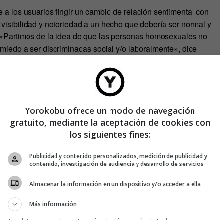
a los usuarios fingir un cambio de relación sentimental con
visibilidad y notoriedad a un hecho que debería ser normal y
 «Partimos de la idea de que las personas homosexuales no
miedo a ser discriminadas social y/o laboralmente», dice
 idea. Sin cliente, sin agencia detrás y sólo con la motivación
 ejemplo.
Yorokobu ofrece un modo de navegación
gratuito, mediante la aceptación de cookies con
los siguientes fines:
Publicidad y contenido personalizados, medición de publicidad y
contenido, investigación de audiencia y desarrollo de servicios
Almacenar la información en un dispositivo y/o acceder a ella
Más información