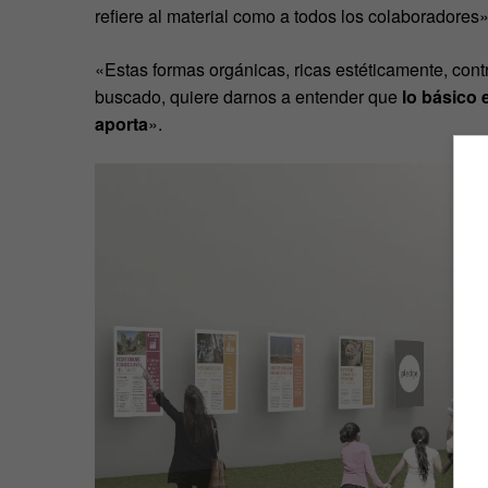
refiere al material como a todos los colaboradores
«Estas formas orgánicas, ricas estéticamente, con
buscado, quiere darnos a entender que
lo básico 
aporta
».