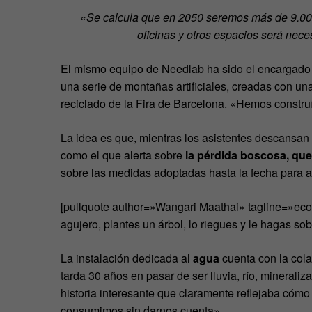
«Se calcula que en 2050 seremos más de 9.00
oficinas y otros espacios será nece
El mismo equipo de Needlab ha sido el encargado
una serie de montañas artificiales, creadas con una
reciclado de la Fira de Barcelona. «Hemos const
La idea es que, mientras los asistentes descansan 
como el que alerta sobre
la pérdida boscosa, que
sobre las medidas adoptadas hasta la fecha para a
[pullquote author=»Wangari Maathai» tagline=»eco
agujero, plantes un árbol, lo riegues y le hagas so
La instalación dedicada al
agua
cuenta con la col
tarda 30 años en pasar de ser lluvia, río, minera
historia interesante que claramente reflejaba cóm
consumimos sin darnos cuenta».