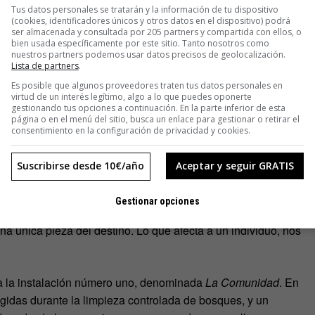
Tus datos personales se tratarán y la información de tu dispositivo
(cookies, identificadores únicos y otros datos en el dispositivo) podrá
ser almacenada y consultada por 205 partners y compartida con ellos, o
bien usada específicamente por este sitio. Tanto nosotros como
nuestros partners podemos usar datos precisos de geolocalización.
Lista de partners
.
Es posible que algunos proveedores traten tus datos personales en
r a los asistentes que estos temas «básicos» han interesado
virtud de un interés legítimo, algo a lo que puedes oponerte
s grandes pensadores, cada una de las instalaciones parte de
gestionando tus opciones a continuación. En la parte inferior de esta
página o en el menú del sitio, busca un enlace para gestionar o retirar el
consentimiento en la configuración de privacidad y cookies.
 entre los visitantes y retarles a reflexionar sobre cómo
Suscribirse desde 10€/año
Aceptar y seguir GRATIS
ente el impacto de cada individuo».
Gestionar opciones
e todo se reduce a esto: toda la vida está interrelacionada.
a única pieza del destino. Lo que afecta a un individuo, nos
za la instalación número uno, denominada
La Comunidad
. En
ogidas durante la limpieza controlada de bosques, y un