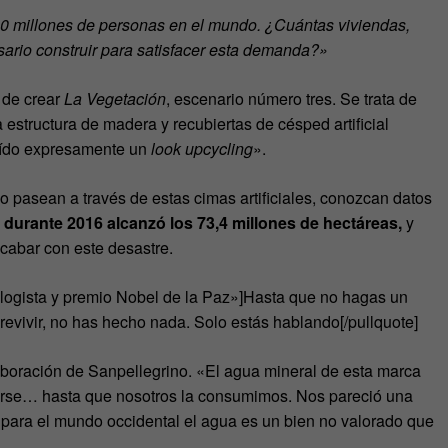
0 millones de personas en el mundo. ¿Cuántas viviendas,
sario construir para satisfacer esta demanda?»
 de crear
La Vegetación
, escenario número tres. Se trata de
 estructura de madera y recubiertas de césped artificial
ruído expresamente un
look upcycling
».
o pasean a través de estas cimas artificiales, conozcan datos
 durante 2016 alcanzó los 73,4 millones de hectáreas,
y
cabar con este desastre.
logista y premio Nobel de la Paz»]Hasta que no hagas un
brevivir, no has hecho nada. Solo estás hablando[/pullquote]
aboración de Sanpellegrino. «El agua mineral de esta marca
lizarse… hasta que nosotros la consumimos. Nos pareció una
o para el mundo occidental el agua es un bien no valorado que