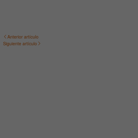
Anterior artículo
Navegación
Siguiente artículo
de
entradas