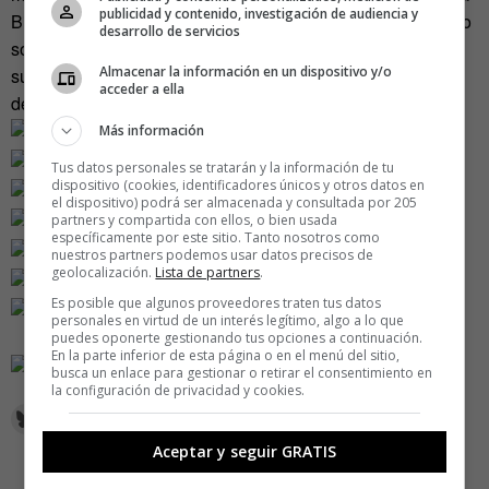
publicidad y contenido, investigación de audiencia y
Bianucci. «Creemos que nuestra guía ofrece algo único. No
desarrollo de servicios
solo sirve mientras recorres la ciudad, sino que es lo
Almacenar la información en un dispositivo y/o
suficientemente bonita para colgarla en la pared de casa
acceder a ella
después del viaje».
Más información
Tus datos personales se tratarán y la información de tu
dispositivo (cookies, identificadores únicos y otros datos en
el dispositivo) podrá ser almacenada y consultada por 205
partners y compartida con ellos, o bien usada
específicamente por este sitio. Tanto nosotros como
nuestros partners podemos usar datos precisos de
geolocalización.
Lista de partners
.
Es posible que algunos proveedores traten tus datos
personales en virtud de un interés legítimo, algo a lo que
puedes oponerte gestionando tus opciones a continuación.
En la parte inferior de esta página o en el menú del sitio,
busca un enlace para gestionar o retirar el consentimiento en
la configuración de privacidad y cookies.
Aceptar y seguir GRATIS