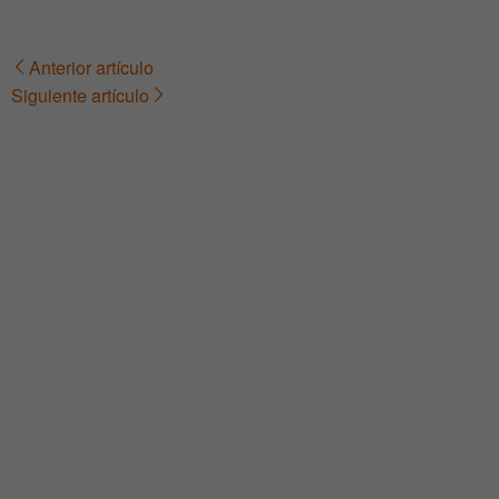
Anterior artículo
Navegación
Siguiente artículo
de
entradas