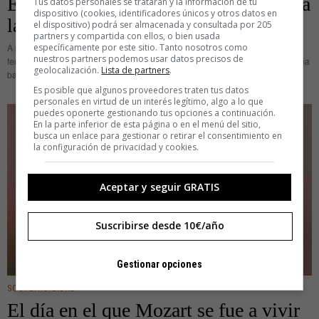
Elinor Glyn, la escritora que inventó a
Tus datos personales se tratarán y la información de tu
dispositivo (cookies, identificadores únicos y otros datos en
la ‘it girl’
el dispositivo) podrá ser almacenada y consultada por 205
partners y compartida con ellos, o bien usada
específicamente por este sitio. Tanto nosotros como
A principios del siglo XX, una novela escandalizó a Europa, que la leyó
nuestros partners podemos usar datos precisos de
fervorosamente. Three Weeks (Tres semanas) contaba la historia de una reina
geolocalización.
Lista de partners
.
balcánica infeliz que mantenía un affaire con un
Es posible que algunos proveedores traten tus datos
personales en virtud de un interés legítimo, algo a lo que
puedes oponerte gestionando tus opciones a continuación.
En la parte inferior de esta página o en el menú del sitio,
busca un enlace para gestionar o retirar el consentimiento en
la configuración de privacidad y cookies.
Aceptar y seguir GRATIS
Suscribirse desde 10€/año
Gestionar opciones
SOSTENIBILIDAD
El día en el que Mozart se fue a vivir