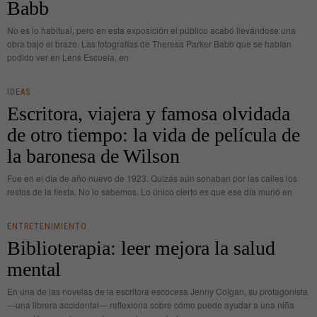
Babb
No es lo habitual, pero en esta exposición el público acabó llevándose una
obra bajo el brazo. Las fotografías de Theresa Parker Babb que se habían
podido ver en Lens Escuela, en
IDEAS
Escritora, viajera y famosa olvidada
de otro tiempo: la vida de película de
la baronesa de Wilson
Fue en el día de año nuevo de 1923. Quizás aún sonaban por las calles los
restos de la fiesta. No lo sabemos. Lo único cierto es que ese día murió en
ENTRETENIMIENTO
Biblioterapia: leer mejora la salud
mental
En una de las novelas de la escritora escocesa Jenny Colgan, su protagonista
—una librera accidental— reflexiona sobre cómo puede ayudar a una niña