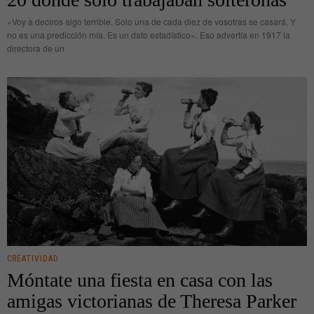
«Voy a deciros algo terrible. Solo una de cada diez de vosotras se casará. Y
no es una predicción mía. Es un dato estadístico». Eso advertía en 1917 la
directora de un
CREATIVIDAD
Móntate una fiesta en casa con las
amigas victorianas de Theresa Parker