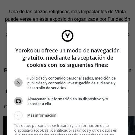
Una de las piezas religiosas más impactantes de Viola
puede verse en esta exposición organizada por Fundación
Telefónica y Fundació Catalunya La Pedrera. Las cuatro
piezas que forman
Mártires
tienen su propio templo dentro
de
Espejos de lo invisible
. En una sala aparte se
encuentran cuatro mártires en su lucha para aceptar el
Yorokobu ofrece un modo de navegación
momento de la muerte.
gratuito, mediante la aceptación de
cookies con los siguientes fines:
Representan la tierra, el agua, el fuego y el aire. Simbolizan
la acción, la resistencia, la fuerza y el sacrificio.
Publicidad y contenido personalizados, medición de
publicidad y contenido, investigación de audiencia y
desarrollo de servicios
Impacta la obra e impacta saber que no fue diseñada para
un museo.
Mártires
fue creada para estar entre las obras
Almacenar la información en un dispositivo y/o
acceder a ella
religiosas de la catedral de Saint Paul de Londres en 2014.
Más información
Tus datos personales se tratarán y la información de tu
dispositivo (cookies, identificadores únicos y otros datos en