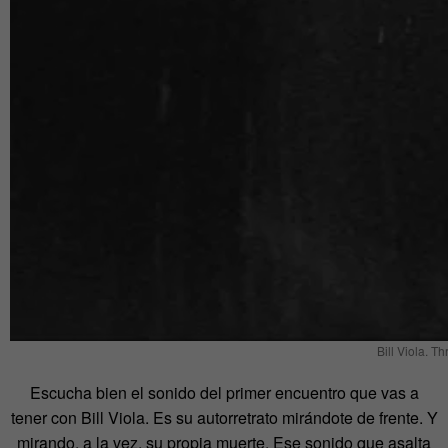
Bill Viola. 
Escucha bien el sonido del primer encuentro que vas a
tener con Bill Viola. Es su autorretrato mirándote de frente. Y
mirando, a la vez, su propia muerte. Ese sonido que asalta