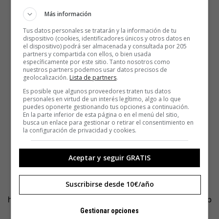
Más información
Tus datos personales se tratarán y la información de tu
dispositivo (cookies, identificadores únicos y otros datos en
el dispositivo) podrá ser almacenada y consultada por 205
partners y compartida con ellos, o bien usada
específicamente por este sitio. Tanto nosotros como
nuestros partners podemos usar datos precisos de
geolocalización.
Lista de partners
.
Es posible que algunos proveedores traten tus datos
personales en virtud de un interés legítimo, algo a lo que
puedes oponerte gestionando tus opciones a continuación.
En la parte inferior de esta página o en el menú del sitio,
busca un enlace para gestionar o retirar el consentimiento en
la configuración de privacidad y cookies.
Aceptar y seguir GRATIS
Suscribirse desde 10€/año
Arkangel no es una historia de buenos y malos: es una
historia de decisiones erróneas y de falta de entendimiento
entre generaciones.
Gestionar opciones