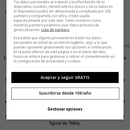
Tus datos personales se tratarán y la información de tu
dispositivo (cookies, identificadores únicos y otros datos en
A la izquierda, la pantalla que ve el receptor. A la derecha,
el dispositivo) podrá ser almacenada y consultada por 205
partners y compartida con ellos, o bien usada
la pantalla que ven las dos personas que envían la
específicamente por este sitio. Tanto nosotros como
información.
nuestros partners podemos usar datos precisos de
geolocalización.
Lista de partners
.
Es posible que algunos proveedores traten tus datos
personales en virtud de un interés legítimo, algo a lo que
A la izquierda, la pantalla que ve el receptor. A la derecha, la panta
puedes oponerte gestionando tus opciones a continuación.
En la parte inferior de esta página o en el menú del sitio,
busca un enlace para gestionar o retirar el consentimiento en
Una vez BrainNet sabe qué quiere comunicar el cerebro, se
la configuración de privacidad y cookies.
lo manda al receptor. Entra en juego, entonces, la
estimulación magnética transcraneal. Enviando pulsos
Aceptar y seguir GRATIS
individuales al lóbulo occipital, el área visual de la corteza
cerebral, el receptor percibe un flash de luz (llamado
Suscribirse desde 10€/año
fosfeno; un fenómeno visual que produce la sensación de
ver manchas luminosas) cuya intensidad, por encima o por
debajo de cierto umbral, permite discernir si la señal del
Gestionar opciones
cerebro que le envía la información quiere que gire o no la
figura de Tetris.