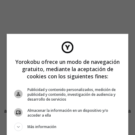
Yorokobu ofrece un modo de navegación
gratuito, mediante la aceptación de
cookies con los siguientes fines:
Publicidad y contenido personalizados, medición de
publicidad y contenido, investigación de audiencia y
El funcionamiento no es tan simple, claro. Para indicar su
desarrollo de servicios
decisión, los dos sujetos iniciales tienen que centrar su
atención en una de las dos luces LED de su pantalla. Cada
Almacenar la información en un dispositivo y/o
acceder a ella
luz cuenta con una frecuencia diferente (hercios), lo que
permite, a través de la electroencefalografía, saber si la
Más información
decisión es la de girar o no.