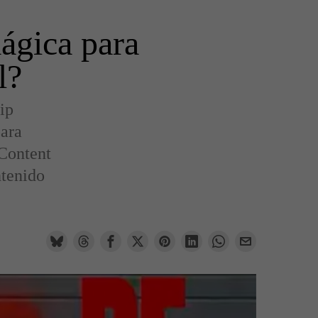
mágica para
l?
ip
para
 Content
ntenido