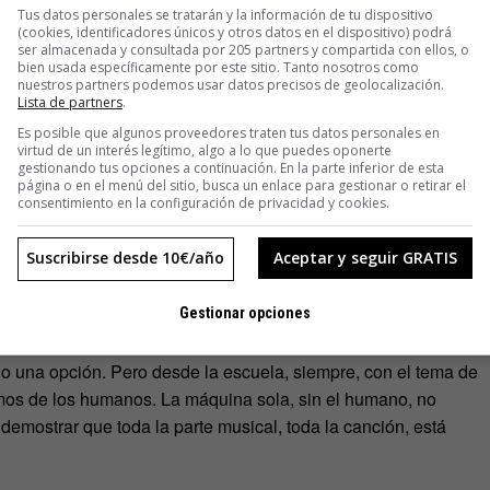
Tus datos personales se tratarán y la información de tu dispositivo
(cookies, identificadores únicos y otros datos en el dispositivo) podrá
 eso no es tan fácil; si fuera tan fácil, cualquiera haría un
hit
ser almacenada y consultada por 205 partners y compartida con ellos, o
bien usada específicamente por este sitio. Tanto nosotros como
s mucho más que seguir unas simples fórmulas o unos
nuestros partners podemos usar datos precisos de geolocalización.
o, que funcione y que sea un
hit
de
hits
. Y todo ese ‘mucho
Lista de partners
.
Es posible que algunos proveedores traten tus datos personales en
virtud de un interés legítimo, algo a lo que puedes oponerte
gestionando tus opciones a continuación. En la parte inferior de esta
ción. Después, se pusieron en contacto con unos viejos amigos
página o en el menú del sitio, busca un enlace para gestionar o retirar el
consentimiento en la configuración de privacidad y cookies.
oductora musical para publicidad y ficción
OEO & Parser
.
el proyecto y a todo lo que es la canción en sí. Todo el
Suscribirse desde 10€/año
Aceptar y seguir GRATIS
ical, la melodía; compusieron, tocaron los instrumentos,
Gestionar opciones
 del videoclip no es casual. «Nos gusta mucho esa parte de
do una opción. Pero desde la escuela, siempre, con el tema de
tamos de los humanos. La máquina sola, sin el humano, no
emostrar que toda la parte musical, toda la canción, está