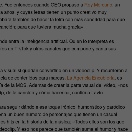
ante. Fue entonces cuando OEO propuso a
Roy Mercurio
, un
 años, y cuyas letras tienen un punto creativo muy
cabara también de hacer la letra con más sonoridad para que
 canción; para que tuviera mucha gracia».
e entra la inteligencia artificial. Quien lo interpreta es
ores en TikTok y otros canales que compone y canta sus
a visual si querían convertirlo en un videoclip. Y recurrieron a
ncia de contenidos para marcas,
La Agencia Encubierta
, es
gía de la MCS. Además de crear la parte visual del vídeo, «nos
ip, de la canción y cómo hacerlo», confirma Lavin.
l para seguir dándole ese toque irónico, humorístico y paródico
scena un buen número de personajes que tienen un casual
es hits en la historia de la música: «Todos ellos son los que
ideoclip. Y eso nos parece que también suma al humor y hace