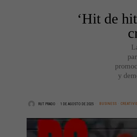
‘Hit de hi
c
L
par
promoci
y demo
BUSINESS
·
CREATIVI
RUT PRADO
1 DE AGOSTO DE 2025