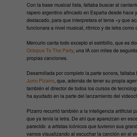
Con la base musical lista, faltaba buscar al cant
rapero argentino afincado en España desde hace ya
destacado, para que interpretara el tema «y que a
funcionara a nivel musical, rítmico y de letra como
Mercurio canta todo excepto el estribillo, que es dond
Octopus To The Party
, una IA con miles de seguid
propias canciones.
Desarrollada por completo la parte sonora, faltaba l
Jurro Pizarro
, que, además de tener su propia age
también el director de todos los cursos de tecnolo
ha ayudado en la parte del lanzamiento del videocl
Pizarro recurrió también a la inteligencia artificia
que ya tenía la letra. De ahí que aparezcan en e
parecido a artistas icónicos que tuvieron sus grand
vamos visualizando al escuchar la canción en el v