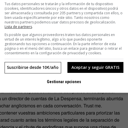
Tus datos personales se tratarán y la información de tu dispositivo
ciones intensas de Sr. Chinarro («pasé por Madrid, la
(cookies, identificadores únicos y otros datos en el dispositivo) podrá
ger (…)») y coqueteos novelescos. Si lo encontráis, vuestros
ser almacenada y consultada por 205 partners y compartida con ellos, o
bien usada específicamente por este sitio. Tanto nosotros como
steis por Gmail.
nuestros partners podemos usar datos precisos de geolocalización.
sobre el amor verdadero y recorriendo la ciudad en busca de
Lista de partners
.
estras de fotografía. Terminaréis aborreciéndoos y borrando el
Es posible que algunos proveedores traten tus datos personales en
virtud de un interés legítimo, algo a lo que puedes oponerte
gram.
gestionando tus opciones a continuación. En la parte inferior de esta
que se enamoran, trabajan juntos durante veinte años hasta
página o en el menú del sitio, busca un enlace para gestionar o retirar el
consentimiento en la configuración de privacidad y cookies.
o montan un bodorrio donde hasta las servilletas tienen
o historias ficticias contadas junto al fuego.
Suscribirse desde 10€/año
Aceptar y seguir GRATIS
ella. El fondo y la forma. Las Vans con 40 años y los tacones
levarás una bronca por dejar siempre los calzoncillos tirados
Gestionar opciones
udes de dormir en una cama hecha. Te pondrás más mona para
uenta mientras sopesa seriamente comprarse unos zapatos.
 un director de cuentas de La Despensa, terminarás aburrida
scuchar anglicismos en cada conversación. Trust me.
ontener vuestras ambiciones particulares para priorizar las
larad cuanto antes los términos legales de la separación de
esidencia y el chute de endorfinas que supone una clase de