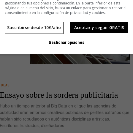
gestionando tus opciones a continuación. En la parte inferior de esta
página o en el menú del sitio, busca un enlace para gestionar o retirar el
consentimiento en la configuración de privacidad y cookies.
leteando
es giran en
Suscribirse desde 10€/año
Aceptar y seguir GRATIS
 AMC
Gestionar opciones
IDEAS
Ensayo sobre la sordera publicitaria
Hubo un tiempo anterior al Big Data en el que las agencias de
publicidad eran entornos creativos pobladas de perfiles extraños que
habían sido repudiados en auténticas disciplinas artísticas.
Escritores frustrados, diseñadores