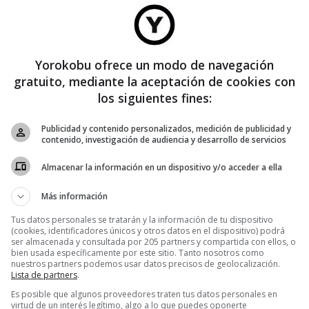
Yorokobu ofrece un modo de navegación
gratuito, mediante la aceptación de cookies con
los siguientes fines:
ENTRETENIMIENTO
Breve crónica de un yonki de Idealista
Publicidad y contenido personalizados, medición de publicidad y
contenido, investigación de audiencia y desarrollo de servicios
Hasta que cumplí un año usando Idealista, no caí en que era el
Almacenar la información en un dispositivo y/o acceder a ella
naming mejor escogido del mundo. Para entonces ya estaba
totalmente enganchado a mi red social favorita, sin serlo. Perdía
Más información
Tus datos personales se tratarán y la información de tu dispositivo
(cookies, identificadores únicos y otros datos en el dispositivo) podrá
ser almacenada y consultada por 205 partners y compartida con ellos, o
bien usada específicamente por este sitio. Tanto nosotros como
nuestros partners podemos usar datos precisos de geolocalización.
Lista de partners
.
Es posible que algunos proveedores traten tus datos personales en
virtud de un interés legítimo, algo a lo que puedes oponerte