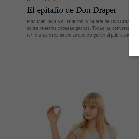
El epitafio de Don Draper
Mad Men llega a su final con la muerte de Don Draper a
sobre nuestras cabezas gachas. Todas las conversacion
torno a las circunstancias que obligarán al publicista de