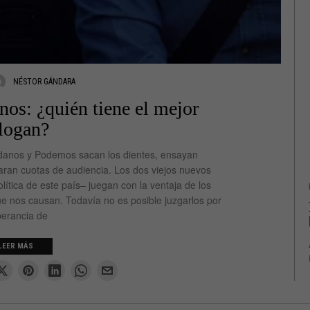
NÉSTOR GÁNDARA
os: ¿quién tiene el mejor
logan?
adanos y Podemos sacan los dientes, ensayan
ran cuotas de audiencia. Los dos viejos nuevos
olítica de este país– juegan con la ventaja de los
ue nos causan. Todavía no es posible juzgarlos por
perancia de
LEER MÁS