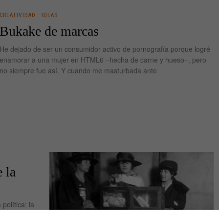
CREATIVIDAD
·
IDEAS
Bukake de marcas
He dejado de ser un consumidor activo de pornografía porque logré
enamorar a una mujer en HTML6 –hecha de carne y hueso–, pero
no siempre fue así. Y cuando me masturbada ante
e la
política: la
alizo breves