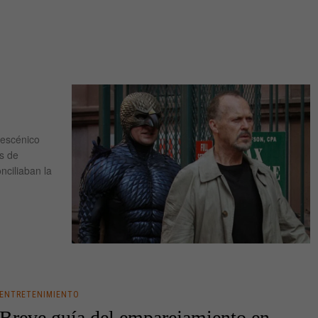
 escénico
as de
onciliaban la
ENTRETENIMIENTO
Breve guía del emparejamiento en