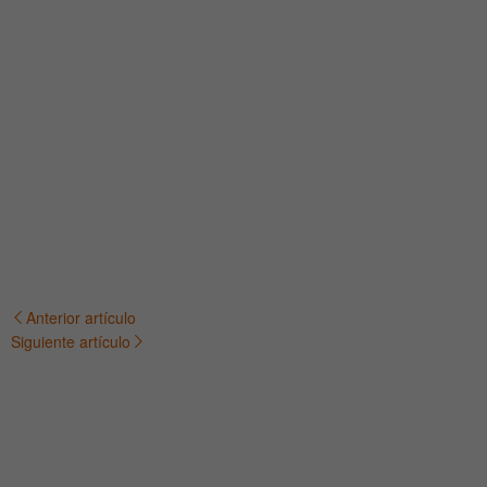
Anterior artículo
Navegación
Siguiente artículo
de
entradas