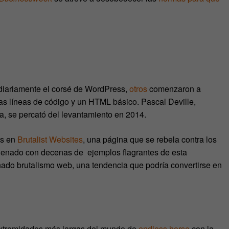
diariamente el corsé de WordPress,
otros
comenzaron a
cas líneas de código y un HTML básico. Pascal Deville,
za, se percató del levantamiento en 2014.
es en
Brutalist Websites
, una página que se rebela contra los
llenado con decenas de ejemplos flagrantes de esta
do brutalismo web, una tendencia que podría convertirse en
 extremidades más largas del mundo de
endless.horse
con la