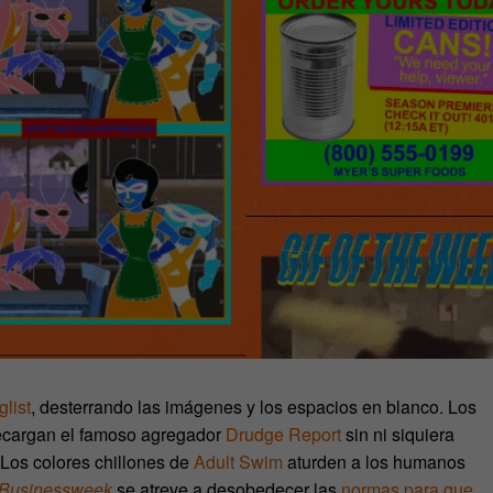
glist
, desterrando las imágenes y los espacios en blanco. Los
recargan el famoso agregador
Drudge Report
sin ni siquiera
 Los colores chillones de
Adult Swim
aturden a los humanos
 Businessweek
se atreve a desobedecer las
normas para que