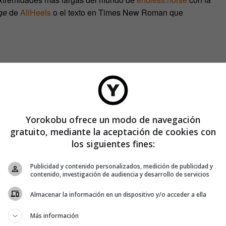
ge
de
AllHeels
o el texto en Times New Roman que
a facilidad de uso y el estado de la cuestión en las reglas de
seño, sino por una cierta actitud a la hora de ocuparse de una
Yorokobu.
Yorokobu ofrece un modo de navegación
gratuito, mediante la aceptación de cookies con
los siguientes fines:
maba a Le Corbusier acabó sirviendo para denunciar la
ción a la web puede ser vista «como una reacción de una
Publicidad y contenido personalizados, medición de publicidad y
contenido, investigación de audiencia y desarrollo de servicios
la frivolidad del diseño web de hoy en día». En el siglo XXI,
ya empapado también los cimientos digitales con
hiperenlaces
Almacenar la información en un dispositivo y/o acceder a ella
Más información