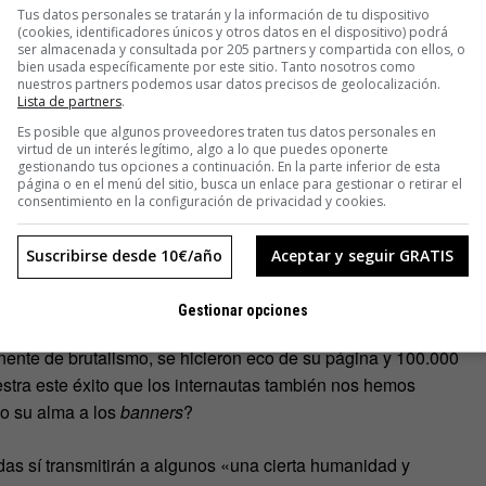
Tus datos personales se tratarán y la información de tu dispositivo
(cookies, identificadores únicos y otros datos en el dispositivo) podrá
ser almacenada y consultada por 205 partners y compartida con ellos, o
e»
,
defiende
en
Brutalist Websites
Cristóbal Jiménez
, un
bien usada específicamente por este sitio. Tanto nosotros como
márgenes. «Es una reacción al profesionalismo, a la
nuestros partners podemos usar datos precisos de geolocalización.
Lista de partners
.
andarización, a la monotonalidad, al
buen
diseño». Así ha
Es posible que algunos proveedores traten tus datos personales en
 una página enemiga de los interlineados y defensora de las
virtud de un interés legítimo, algo a lo que puedes oponerte
gestionando tus opciones a continuación. En la parte inferior de esta
página o en el menú del sitio, busca un enlace para gestionar o retirar el
consentimiento en la configuración de privacidad y cookies.
Suscribirse desde 10€/año
Aceptar y seguir GRATIS
Gestionar opciones
illas de este movimiento ya ha tenido su recompensa. Los
onente de brutalismo, se hicieron eco de su página y 100.000
estra este éxito que los internautas también nos hemos
o su alma a los
banners
?
as sí transmitirán a algunos «una cierta humanidad y