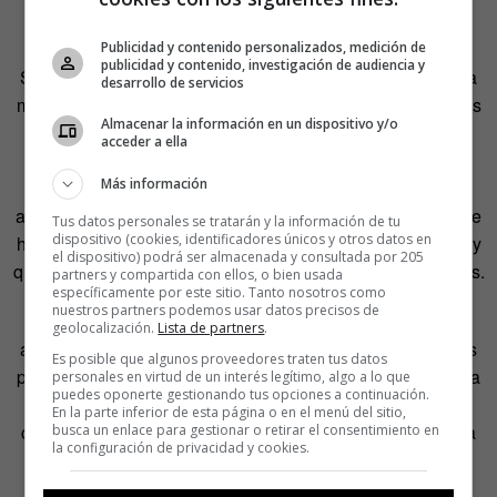
cuando la persona no llorase
por fuera
.
Publicidad y contenido personalizados, medición de
publicidad y contenido, investigación de audiencia y
Según el cofundador de la psicología humanista, no había
desarrollo de servicios
metodología: sus interpretaciones, dilucidaciones o reflejos
Almacenar la información en un dispositivo y/o
con aclaraciones de lo que decía el cliente, así como
acceder a ella
muchas de sus pautas en la conversación, no estaban
Más información
recogidas en ningún manual; aunque con los años su
apellido ha dado nombre a una orientación psicológica que
Tus datos personales se tratarán y la información de tu
dispositivo (cookies, identificadores únicos y otros datos en
hoy día es combinada con otras prácticas como la Gestalt y
el dispositivo) podrá ser almacenada y consultada por 205
que se usa para tratamientos de trauma o apego entre otros.
partners y compartida con ellos, o bien usada
específicamente por este sitio. Tanto nosotros como
nuestros partners podemos usar datos precisos de
La mirada incondicional al otro, el no juzgar y la
geolocalización.
Lista de partners
.
autenticidad de la relación con su cliente son las actitudes
Es posible que algunos proveedores traten tus datos
por las que Rogers abogaba. El propósito de su terapia era
personales en virtud de un interés legítimo, algo a lo que
puedes oponerte gestionando tus opciones a continuación.
escuchar, aceptar y reconocer los sentimientos que el
En la parte inferior de esta página o en el menú del sitio,
cliente estaba teniendo en ese preciso momento. Esta era
busca un enlace para gestionar o retirar el consentimiento en
la configuración de privacidad y cookies.
una de las condiciones suficientes para construir la
personalidad. De hecho, la escucha de Rogers fue