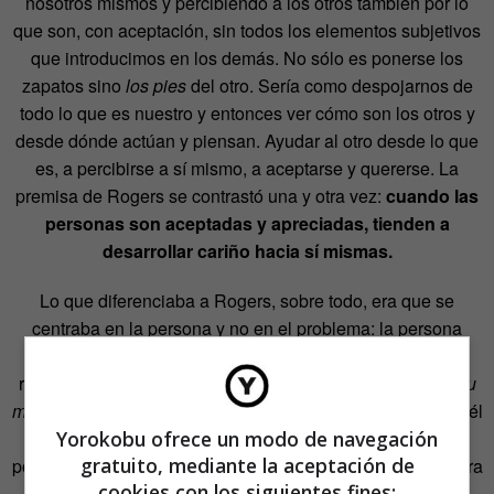
nosotros mismos y percibiendo a los otros también por lo
que son, con aceptación, sin todos los elementos subjetivos
que introducimos en los demás. No sólo es ponerse los
zapatos sino
los pies
del otro. Sería como despojarnos de
todo lo que es nuestro y entonces ver cómo son los otros y
desde dónde actúan y piensan. Ayudar al otro desde lo que
es, a percibirse a sí mismo, a aceptarse y quererse. La
premisa de Rogers se contrastó una y otra vez:
cuando las
personas son aceptadas y apreciadas, tienden a
desarrollar cariño hacia sí mismas.
Lo que diferenciaba a Rogers, sobre todo, era que se
centraba en la persona y no en el problema: la persona
puede tener problemas, pero estos van y vienen. Lo
realmente importante es poner el foco en la persona, en
su
marco de referencia.
El resto del mundo desaparecía para él
—también su propia historia personal—, se dejaba llevar
Yorokobu ofrece un modo de navegación
gratuito, mediante la aceptación de
por aquello que el cliente le decía: si era algo muy duro para
cookies con los siguientes fines:
él, o si le impactaba, si veía dolor o lágrimas —incluso