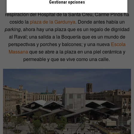
Gestionar opciones
Y en su ciudad, en su Barcelona, a la distancia de una
respiración del Hospital de la Santa Creu, Carme Pinós ha
cosido la
plaza de la Gardunya
. Donde antes había un
parking
, ahora hay una plaza que es un regalo de dignidad
al Raval; una salida a la Boquería que es un mundo de
perspectivas y porches y balcones; y una nueva
Escola
Massana
que se abre a la plaza en una piel cerámica y
permeable y que se vive como una calle.