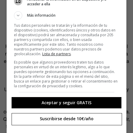
acceder a ella
Más información
Tus datos personales se tratarán y la información de tu
dispositivo (cookies, identificadores únicos y otros datos en
En los 90, Carme se presentó a cien concursos y no
el dispositivo) podrá ser almacenada y consultada por 205
construyó casi nada. Pero siguió intentándolo: en La
partners y compartida con ellos, o bien usada
específicamente por este sitio. Tanto nosotros como
Habana, en Huelva, en el estadio del Betis… Hasta que el
nuestros partners podemos usar datos precisos de
resto del mundo pareció recordar que Carme Pinós seguía
geolocalización.
Lista de partners
.
existiendo y seguía siendo una fuerza de la naturaleza. Y la
Es posible que algunos proveedores traten tus datos
personales en virtud de un interés legítimo, algo a lo que
descubrieron en México, y en Guadalajara construyó una
puedes oponerte gestionando tus opciones a continuación.
torre de oficinas que es un árbol: se llama
CUBE I
.
En la parte inferior de esta página o en el menú del sitio,
busca un enlace para gestionar o retirar el consentimiento en
la configuración de privacidad y cookies.
Una torre de oficinas sujetas por tres troncos de hormigón y
con una fachada de madera porosa y parpadeante, que
Aceptar y seguir GRATIS
hace innecesario el aire acondicionado. Y en Zaragoza
construyó un museo, el
CaixaForum
, que es como una roca.
Que se hunde y, a la vez, se ancla al terreno para sobresalir,
Suscribirse desde 10€/año
flotar y, en la noche, brillar. Que crea vistas y crea ciudad.