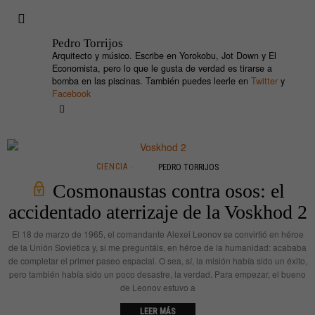
Pedro Torrijos
Arquitecto y músico. Escribe en Yorokobu, Jot Down y El
Economista, pero lo que le gusta de verdad es tirarse a
bomba en las piscinas. También puedes leerle en
Twitter
y
Facebook
CIENCIA
PEDRO TORRIJOS
Cosmonaustas contra osos: el
accidentado aterrizaje de la Voskhod 2
El 18 de marzo de 1965, el comandante Alexei Leonov se convirtió en héroe
de la Unión Soviética y, si me preguntáis, en héroe de la humanidad: acababa
de completar el primer paseo espacial. O sea, sí, la misión había sido un éxito,
pero también había sido un poco desastre, la verdad. Para empezar, el bueno
de Leonov estuvo a
LEER MÁS