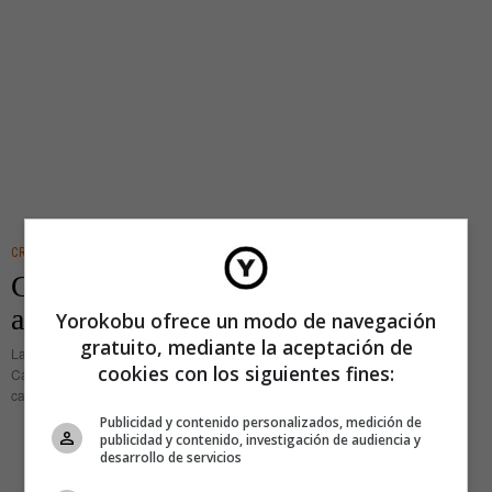
CREATIVIDAD
Carme Pinós, la mujer que cose la
arquitectura al mundo
Yorokobu ofrece un modo de navegación
gratuito, mediante la aceptación de
La mañana del 13 de abril de 1993 alguien llamó al teléfono del estudio de
cookies con los siguientes fines:
Carme Pinós en el 490 de la Diagonal de Barcelona. Nadie espera una
catástrofe, pero las catástrofes,
Publicidad y contenido personalizados, medición de
publicidad y contenido, investigación de audiencia y
desarrollo de servicios