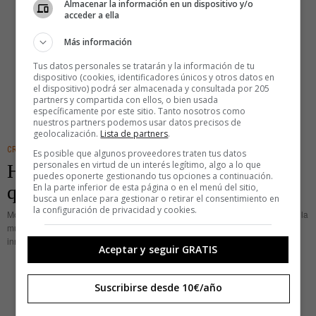
Almacenar la información en un dispositivo y/o
acceder a ella
Más información
Tus datos personales se tratarán y la información de tu
dispositivo (cookies, identificadores únicos y otros datos en
el dispositivo) podrá ser almacenada y consultada por 205
partners y compartida con ellos, o bien usada
específicamente por este sitio. Tanto nosotros como
nuestros partners podemos usar datos precisos de
geolocalización.
Lista de partners
.
CREATIVIDAD
Es posible que algunos proveedores traten tus datos
personales en virtud de un interés legítimo, algo a lo que
Houtouwan, el pueblo fantasma en el
puedes oponerte gestionando tus opciones a continuación.
que habita la naturaleza
En la parte inferior de esta página o en el menú del sitio,
busca un enlace para gestionar o retirar el consentimiento en
la configuración de privacidad y cookies.
Morir forma parte inherente de la existencia. Siendo perfectamente realistas, la
muerte es la parte más importante del hecho de vivir porque, si fuésemos
inmortales, nada de lo que hacemos tendría sentido.
Aceptar y seguir GRATIS
Suscribirse desde 10€/año