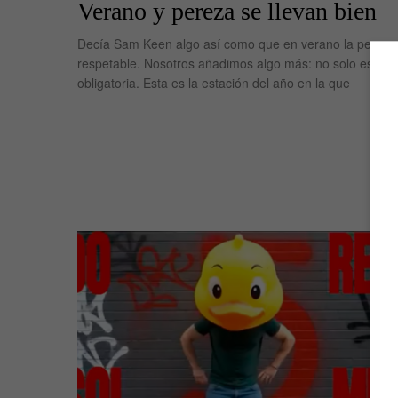
Verano y pereza se llevan bien
Decía Sam Keen algo así como que en verano la pereza
respetable. Nosotros añadimos algo más: no solo es res
obligatoria. Esta es la estación del año en la que