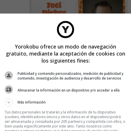
 es
petable, es
Yorokobu ofrece un modo de navegación
gratuito, mediante la aceptación de cookies con
los siguientes fines:
Publicidad y contenido personalizados, medición de publicidad y
contenido, investigación de audiencia y desarrollo de servicios
BUSINESS
·
CREATIVIDAD
‘Hit de hits’: ¿existe la fórmula mágica
Almacenar la información en un dispositivo y/o acceder a ella
para crear un pelotazo musical?
Más información
El movimiento se demuestra andando, pensaron en Madrid Content
Tus datos personales se tratarán y la información de tu dispositivo
School a la hora de promocionar la 10ª edición de su Máster en
(cookies, identificadores únicos y otros datos en el dispositivo) podrá
Branded Content (que, según comentan, este año viene con
ser almacenada y consultada por 205 partners y compartida con ellos, o
novedades).
bien usada específicamente por este sitio. Tanto nosotros como
nuestros partners podemos usar datos precisos de geolocalización.