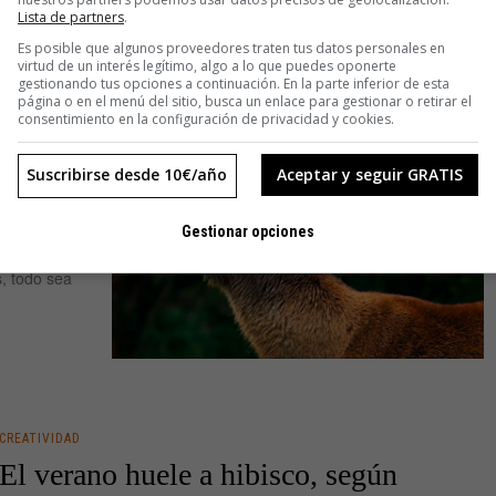
Lista de partners
.
Es posible que algunos proveedores traten tus datos personales en
virtud de un interés legítimo, algo a lo que puedes oponerte
gestionando tus opciones a continuación. En la parte inferior de esta
página o en el menú del sitio, busca un enlace para gestionar o retirar el
consentimiento en la configuración de privacidad y cookies.
Suscribirse desde 10€/año
Aceptar y seguir GRATIS
acaciones
Gestionar opciones
 vida que
, todo sea
CREATIVIDAD
El verano huele a hibisco, según