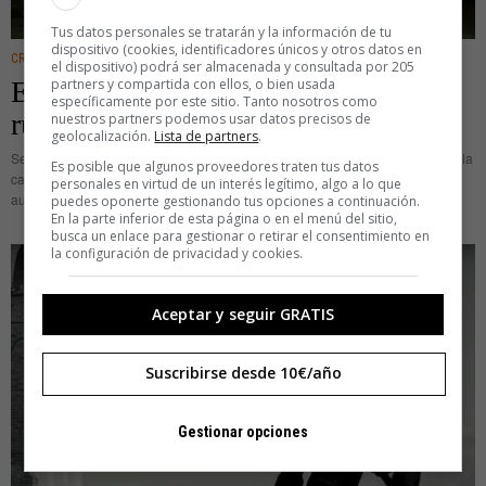
Tus datos personales se tratarán y la información de tu
dispositivo (cookies, identificadores únicos y otros datos en
CREATIVIDAD
el dispositivo) podrá ser almacenada y consultada por 205
partners y compartida con ellos, o bien usada
El regalito del viernes: Vuelta a la
específicamente por este sitio. Tanto nosotros como
rutina, qué bajón
nuestros partners podemos usar datos precisos de
geolocalización.
Lista de partners
.
Se acabó el verano, se acabaron los regalitos Summer Edition y volvemos a la
Es posible que algunos proveedores traten tus datos
carga con más mandanga creativa. Bueno, nosotros no, José María Piera, el
personales en virtud de un interés legítimo, algo a lo que
autor de este regalito de los
puedes oponerte gestionando tus opciones a continuación.
En la parte inferior de esta página o en el menú del sitio,
busca un enlace para gestionar o retirar el consentimiento en
la configuración de privacidad y cookies.
Aceptar y seguir GRATIS
Suscribirse desde 10€/año
Gestionar opciones