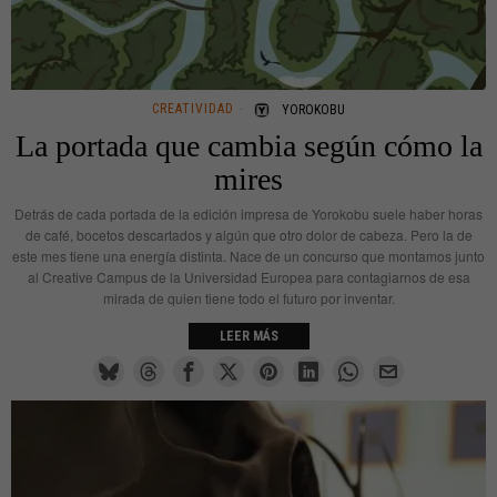
CREATIVIDAD
YOROKOBU
La portada que cambia según cómo la
mires
Detrás de cada portada de la edición impresa de Yorokobu suele haber horas
de café, bocetos descartados y algún que otro dolor de cabeza. Pero la de
este mes tiene una energía distinta. Nace de un concurso que montamos junto
al Creative Campus de la Universidad Europea para contagiarnos de esa
mirada de quien tiene todo el futuro por inventar.
LEER MÁS