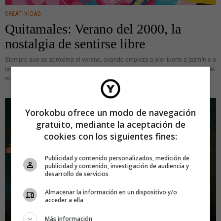
CREATIVIDAD
Quitamales: Verano del 2000, la
nostalgia de sentirse libre
Siempre que se aproxima el verano, cuando empieza a oler fuerte a jazmín o a
lavanda y el asfaltó abandona su estado sólido para derretirse, se me llena de
nostalgia el pecho
Yorokobu ofrece un modo de navegación
gratuito, mediante la aceptación de
cookies con los siguientes fines:
Publicidad y contenido personalizados, medición de
publicidad y contenido, investigación de audiencia y
desarrollo de servicios
Almacenar la información en un dispositivo y/o
acceder a ella
Más información