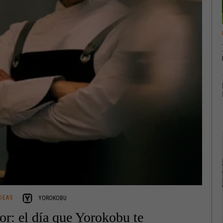
DEAS
YOROKOBU
tor: el día que Yorokobu te