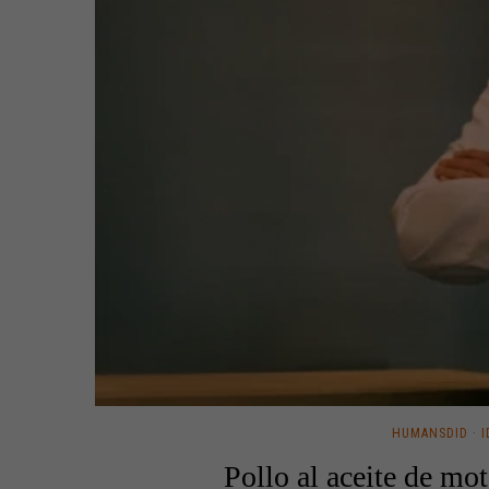
HUMANSDID
·
I
Pollo al aceite de mo