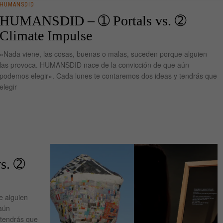
HUMANSDID
HUMANSDID – ➀ Portals vs. ➁
Climate Impulse
«Nada viene, las cosas, buenas o malas, suceden porque alguien
las provoca. HUMANSDID nace de la convicción de que aún
podemos elegir». Cada lunes te contaremos dos ideas y tendrás que
elegir
s. ➁
e alguien
aún
 tendrás que