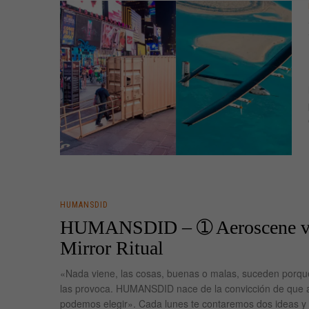
HUMANSDID
HUMANSDID – ➀ Aeroscene v
Mirror Ritual
«Nada viene, las cosas, buenas o malas, suceden porqu
las provoca. HUMANSDID nace de la convicción de que 
podemos elegir». Cada lunes te contaremos dos ideas y