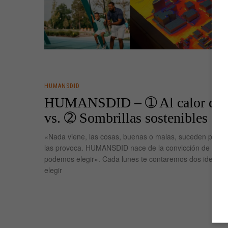
HUMANSDID
HUMANSDID – ➀ Al calor del 
vs. ➁ Sombrillas sostenibles
«Nada viene, las cosas, buenas o malas, suceden porqu
las provoca. HUMANSDID nace de la convicción de que 
podemos elegir». Cada lunes te contaremos dos ideas y
elegir