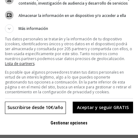
las provoca. HUMANSDID nace de la convicción de que aún
contenido, investigación de audiencia y desarrollo de servicios
podemos elegir». Cada lunes te contaremos dos ideas y tendrás que
elegir
Almacenar la información en un dispositivo y/o acceder a ella
Más información
Tus datos personales se tratarán y la información de tu dispositivo
(cookies, identificadores únicos y otros datos en el dispositivo) podrá
ser almacenada y consultada por 205 partners y compartida con ellos, o
bien usada específicamente por este sitio. Tanto nosotros como
nuestros partners podemos usar datos precisos de geolocalización.
dato
Lista de partners
.
Es posible que algunos proveedores traten tus datos personales en
virtud de un interés legítimo, algo a lo que puedes oponerte
gestionando tus opciones a continuación. En la parte inferior de esta
e alguien
página o en el menú del sitio, busca un enlace para gestionar o retirar el
aún
consentimiento en la configuración de privacidad y cookies.
 tendrás que
Suscribirse desde 10€/año
Aceptar y seguir GRATIS
Gestionar opciones