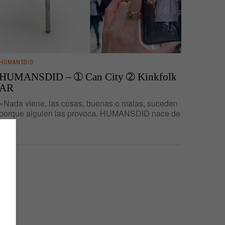
HUMANSDID
HUMANSDID – ➀ Can City ➁ Kinkfolk
AR
«Nada viene, las cosas, buenas o malas, suceden
porque alguien las provoca. HUMANSDID nace de
la