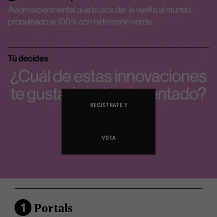
REGÍSTRATE Y
VOTA
1
Portals