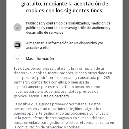
Hablar, jugar o colaborar como si no hubiera miles de
gratuito, mediante la aceptación de
kilómetros de por medio. ​​Para Amar, lo esencial es
cookies con los siguientes fines:
estar y ver qué ocurre, cruces de realidades
espontáneas, sin agenda.
Publicidad y contenido personalizados, medición de
publicidad y contenido, investigación de audiencia y
desarrollo de servicios
2
Climate impulse
Almacenar la información en un dispositivo y/o
acceder a ella
Avión experimental que busca dar la vuelta al
mundo propulsado al 100% con hidrógeno verde.
Más información
Tus datos personales se tratarán y la información de tu
Los aviones que hoy cruzan el mundo
emiten más de
dispositivo (cookies, identificadores únicos y otros datos en
el dispositivo) podrá ser almacenada y consultada por 205
900 millones de toneladas de CO
₂
al año
. Si la
partners y compartida con ellos, o bien usada
aviación fuera un país,
sería el sexto mayor emisor
específicamente por este sitio. Tanto nosotros como
nuestros partners podemos usar datos precisos de
del planeta
, por encima de Alemania o Corea del Sur.
geolocalización.
Lista de partners
.
Frenar la globalización es impensable. Así que quizá
Es posible que algunos proveedores traten tus datos
ya no se trate de volar menos, sino de volar distinto.
personales en virtud de un interés legítimo, algo a lo que
puedes oponerte gestionando tus opciones a continuación.
En la parte inferior de esta página o en el menú del sitio,
Climate Impulse
nace desde esa contradicción. Un
busca un enlace para gestionar o retirar el consentimiento en
avión de largo recorrido, diseñado para dar la vuelta al
la configuración de privacidad y cookies.