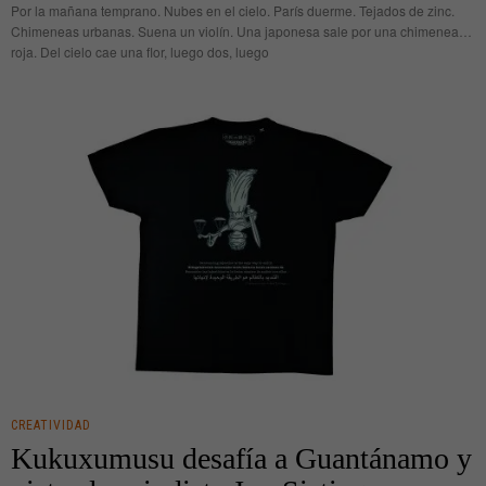
Por la mañana temprano. Nubes en el cielo. París duerme. Tejados de zinc.
Chimeneas urbanas. Suena un violín. Una japonesa sale por una chimenea…
roja. Del cielo cae una flor, luego dos, luego
CREATIVIDAD
Kukuxumusu desafía a Guantánamo y