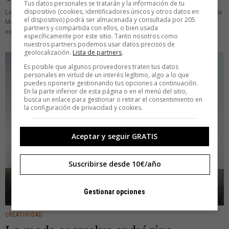
Tus datos personales se tratarán y la información de tu
dispositivo (cookies, identificadores únicos y otros datos en
La TV no es sólo un espacio para ver programas. DoubleYou, TVisT, Bufete de
el dispositivo) podrá ser almacenada y consultada por 205
Marketing y el diseñador gráfico Rafael la han convertido también en un
partners y compartida con ellos, o bien usada
escaparate de ropa. Un escaparate en
específicamente por este sitio. Tanto nosotros como
nuestros partners podemos usar datos precisos de
geolocalización.
Lista de partners
.
Es posible que algunos proveedores traten tus datos
personales en virtud de un interés legítimo, algo a lo que
puedes oponerte gestionando tus opciones a continuación.
En la parte inferior de esta página o en el menú del sitio,
busca un enlace para gestionar o retirar el consentimiento en
la configuración de privacidad y cookies.
Aceptar y seguir GRATIS
Suscribirse desde 10€/año
Gestionar opciones
CREATIVIDAD