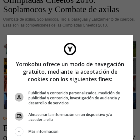
Soplamocos y Combate de axilas
Combate de axilas, Soplamocos, Tiro al paraguas y Lanzamiento de cuerpos.
Esas son las competiciones de las Olimpiadas Cheetos 2010.
Yorokobu ofrece un modo de navegación
gratuito, mediante la aceptación de
cookies con los siguientes fines:
Publicidad y contenido personalizados, medición de
publicidad y contenido, investigación de audiencia y
desarrollo de servicios
Almacenar la información en un dispositivo y/o
CREATIVIDAD
·
IDEAS
acceder a ella
El Armario de la Tele: una tienda
Más información
online que vende ropa de series de TV