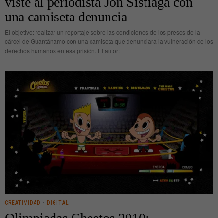
viste al periodista Jon Sistiaga con
una camiseta denuncia
El objetivo: realizar un reportaje sobre las condiciones de los presos de la
cárcel de Guantánamo con una camiseta que denunciara la vulneración de los
derechos humanos en esa prisión. El autor:
CREATIVIDAD
·
DIGITAL
Olimpiadas Cheetos 2010: