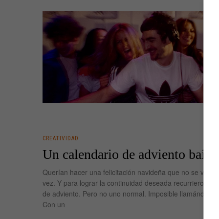
CREATIVIDAD
Un calendario de adviento bail
Querían hacer una felicitación navideña que no se viera
vez. Y para lograr la continuidad deseada recurrieron al 
de adviento. Pero no uno normal. Imposible llamándose 
Con un