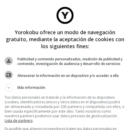
CREATIVIDAD
The Party Movie: Un homenaje de
adidas a la gente original
Yorokobu ofrece un modo de navegación
Adidas lleva un tiempo celebrando la originalidad. Fue a buscarla a
gratuito, mediante la aceptación de cookies con
EEUU y la encontró en una fiesta a la que acudieron David
los siguientes fines:
Beckham, Mark Gonzales, Missy Elliott y Run DMC. El
Publicidad y contenido personalizados, medición de publicidad y
contenido, investigación de audiencia y desarrollo de servicios
Almacenar la información en un dispositivo y/o acceder a ella
Más información
ongo
Tus datos personales se tratarán y la información de tu dispositivo
 una única
(cookies, identificadores únicos y otros datos en el dispositivo) podrá
ser almacenada y consultada por 205 partners y compartida con ellos, o
calendario
bien usada específicamente por este sitio. Tanto nosotros como
Bailonga.
nuestros partners podemos usar datos precisos de geolocalización.
Lista de partners
.
Es posible que algunos proveedores traten tus datos personales en