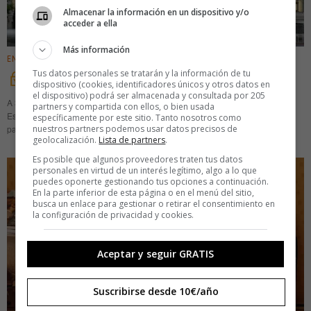
Almacenar la información en un dispositivo y/o
acceder a ella
Más información
ENTRETENIMIENTO
Tus datos personales se tratarán y la información de tu
El tesoro oculto de Cibeles
dispositivo (cookies, identificadores únicos y otros datos en
el dispositivo) podrá ser almacenada y consultada por 205
A 35 metros bajo tierra, una cámara acorazada guarda parte del oro del
partners y compartida con ellos, o bien usada
Estado. Arriba, una vidriera monumental filtra la luz de la calle Alcalá y el
específicamente por este sitio. Tanto nosotros como
nuestros partners podemos usar datos precisos de
paseo del Prado. Y en
geolocalización.
Lista de partners
.
Es posible que algunos proveedores traten tus datos
personales en virtud de un interés legítimo, algo a lo que
puedes oponerte gestionando tus opciones a continuación.
En la parte inferior de esta página o en el menú del sitio,
busca un enlace para gestionar o retirar el consentimiento en
la configuración de privacidad y cookies.
Aceptar y seguir GRATIS
Suscribirse desde 10€/año