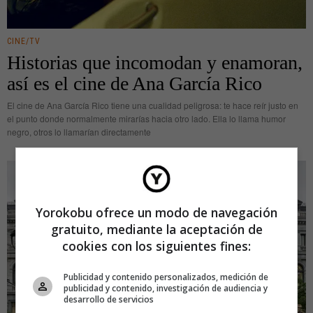
CINE/TV
Historias que incomodan y enamoran,
así es el cine de Ana García Rico
El cine de Ana García Rico tiene una cualidad peligrosa: te hace reír justo en
el punto donde normalmente mirarías hacia otro lado. Ella lo llama humor
negro, otros lo llamarían directamente
Yorokobu ofrece un modo de navegación
gratuito, mediante la aceptación de
cookies con los siguientes fines:
Publicidad y contenido personalizados, medición de
publicidad y contenido, investigación de audiencia y
desarrollo de servicios