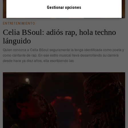
Gestionar opciones
ENTRETENIMIENTO
Celia BSoul: adiós rap, hola techno
lánguido
Quien conozca a Celia BSoul seguramente la tenga identificada como poeta y
como cantante de rap. En ese estilo musical lleva desarrollando su carrera
desde hace ya diez años, ella escribiendo las