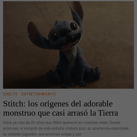
CINE/TV
·
ENTRETENIMIENTO
Stitch: los orígenes del adorable
monstruo que casi arrasó la Tierra
Hace ya más de 20 años que Stitch apareció en nuestras vidas. Desde
entonces, el encanto de esta extraña criatura azul, su apariencia esponjosa,
su carácter juguetón, sus enormes orejas y, por