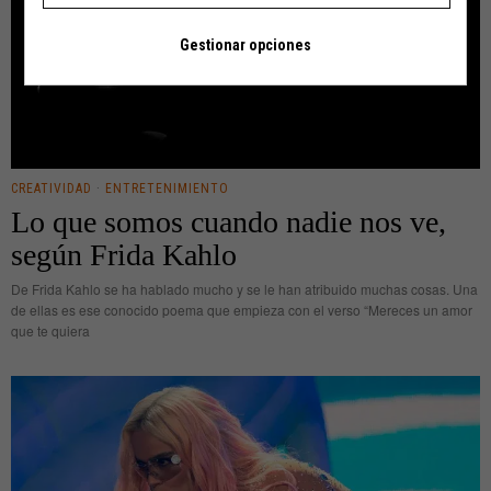
Gestionar opciones
CREATIVIDAD
·
ENTRETENIMIENTO
Lo que somos cuando nadie nos ve,
según Frida Kahlo
De Frida Kahlo se ha hablado mucho y se le han atribuido muchas cosas. Una
de ellas es ese conocido poema que empieza con el verso “Mereces un amor
que te quiera