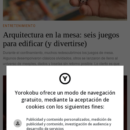
ENTRETENIMIENTO
Arquitectura en la mesa: seis juegos
para edificar (y divertirse)
Durante el confinamiento, muchos redescubrimos los juegos de mesa.
Algunos desempolvaron clásicos olvidados, otros se lanzaron de lleno al
universo de meeples, dados y losetas sin retorno posible. Lo cierto es que
Yorokobu ofrece un modo de navegación
gratuito, mediante la aceptación de
cookies con los siguientes fines:
Publicidad y contenido personalizados, medición de
publicidad y contenido, investigación de audiencia y
desarrollo de servicios