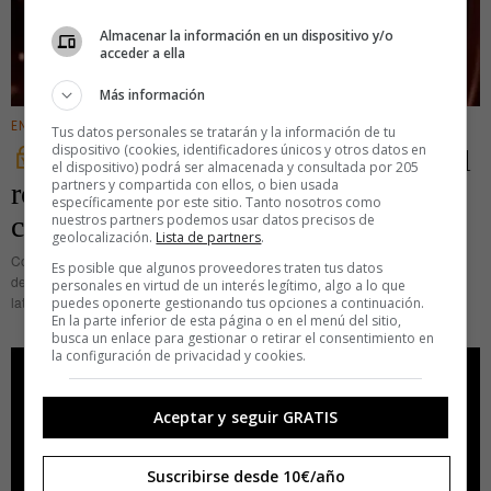
Almacenar la información en un dispositivo y/o
acceder a ella
Más información
ENTRETENIMIENTO
Tus datos personales se tratarán y la información de tu
dispositivo (cookies, identificadores únicos y otros datos en
‘Annabel Lee’, de Radio Futura, el
el dispositivo) podrá ser almacenada y consultada por 205
partners y compartida con ellos, o bien usada
rocanrolillo que se convirtió en una
específicamente por este sitio. Tanto nosotros como
canción redondita
nuestros partners podemos usar datos precisos de
geolocalización.
Lista de partners
.
Corría 1987 y Radio Futura irrumpía con un álbum que cambiaría la historia
Es posible que algunos proveedores traten tus datos
de la música en español. Un LP en el que la fusión del rock y los sonidos
personales en virtud de un interés legítimo, algo a lo que
latinos, que ya iba
puedes oponerte gestionando tus opciones a continuación.
En la parte inferior de esta página o en el menú del sitio,
busca un enlace para gestionar o retirar el consentimiento en
la configuración de privacidad y cookies.
Aceptar y seguir GRATIS
Suscribirse desde 10€/año